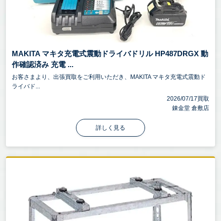
MAKITA マキタ充電式震動ドライバドリル HP487DRGX 動
作確認済み 充電 ...
お客さまより、出張買取をご利用いただき、MAKITA マキタ充電式震動ド
ライバド...
2026/07/17買取
錬金堂 倉敷店
詳しく見る