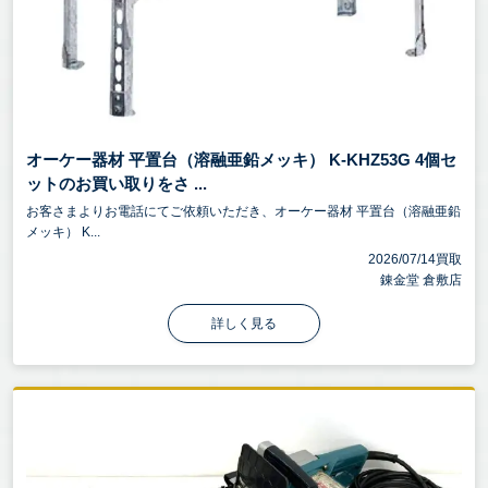
オーケー器材 平置台（溶融亜鉛メッキ） K-KHZ53G 4個セ
ットのお買い取りをさ ...
お客さまよりお電話にてご依頼いただき、オーケー器材 平置台（溶融亜鉛
メッキ） K...
2026/07/14買取
錬金堂 倉敷店
詳しく見る