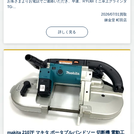
お客さまよりお電話でご連絡いただき、早速、RYOBI ミニ卓上グラインダ
TG-...
2026/07/31買取
錬金堂 町田店
詳しく見る
makita 2107F マキタ ポータブルバンドソー 切断機 電動工