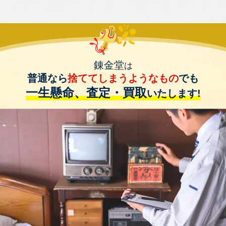
錬金堂
は
普通なら
捨ててしまうようなもの
でも
一生懸命、査定・買取
いたします!