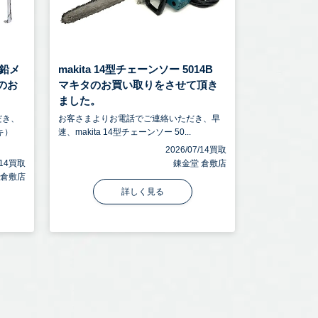
鉛メ
makita 14型チェーンソー 5014B
トのお
マキタのお買い取りをさせて頂き
ました。
だき、
お客さまよりお電話でご連絡いただき、早
キ）
速、makita 14型チェーンソー 50...
2026/07/14買取
7/14買取
錬金堂 倉敷店
 倉敷店
詳しく見る