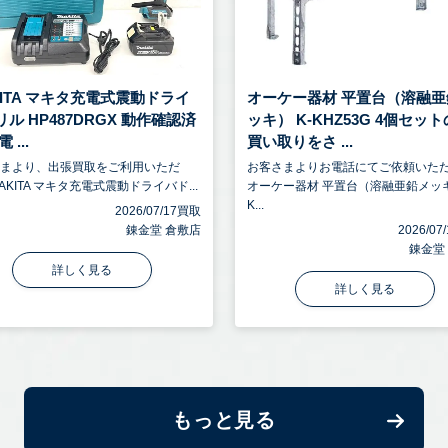
KITA マキタ充電式震動ドライ
オーケー器材 平置台（溶融亜
ル HP487DRGX 動作確認済
ッキ） K-KHZ53G 4個セッ
 ...
買い取りをさ ...
さまより、出張買取をご利用いただ
お客さまよりお電話にてご依頼いた
AKITA マキタ充電式震動ドライバド...
オーケー器材 平置台（溶融亜鉛メッ
K...
2026/07/17買取
錬金堂 倉敷店
2026/0
錬金堂
詳しく見る
詳しく見る
もっと見る