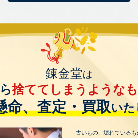
錬金堂
は
ら
捨ててしまうような
懸命、査定・買取
いた
古いもの、壊れているも