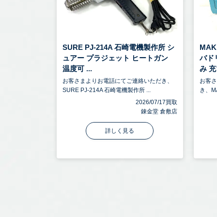
SURE PJ-214A 石崎電機製作所 シ
MA
ュアー プラジェット ヒートガン
バドリ
温度可 ...
み 充電
お客さまよりお電話にてご連絡いただき、
お客
SURE PJ-214A 石崎電機製作所 ...
き、M
2026/07/17買取
錬金堂 倉敷店
詳しく見る