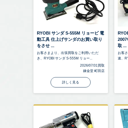
RYOBI サンダ S-555M リョービ 電
RYO
動工具 仕上げサンダのお買い取り
20
をさせ ...
取 ...
お客さまより、出張買取をご利用いただ
お客
き、RYOBI サンダ S-555M リョー...
速、RY
2026/07/31買取
錬金堂 町田店
詳しく見る