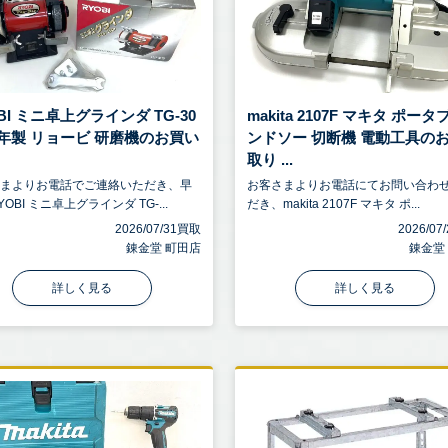
BI ミニ卓上グラインダ TG-30
makita 2107F マキタ ポー
07年製 リョービ 研磨機のお買い
ンドソー 切断機 電動工具の
取り ...
さまよりお電話でご連絡いただき、早
お客さまよりお電話にてお問い合わ
OBI ミニ卓上グラインダ TG-...
だき、makita 2107F マキタ ポ...
2026/07/31買取
2026/0
錬金堂 町田店
錬金堂
詳しく見る
詳しく見る