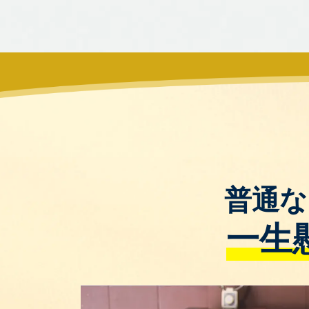
普通な
一生