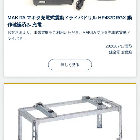
MAKITA マキタ充電式震動ドライバドリル HP487DRGX 動
作確認済み 充電 ...
お客さまより、出張買取をご利用いただき、MAKITA マキタ充電式震動ド
ライバド...
2026/07/17買取
錬金堂 倉敷店
詳しく見る