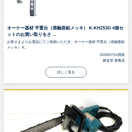
オーケー器材 平置台（溶融亜鉛メッキ） K-KHZ53G 4個セ
ットのお買い取りをさ ...
お客さまよりお電話にてご依頼いただき、オーケー器材 平置台（溶融亜鉛
メッキ） K...
2026/07/14買取
錬金堂 倉敷店
詳しく見る