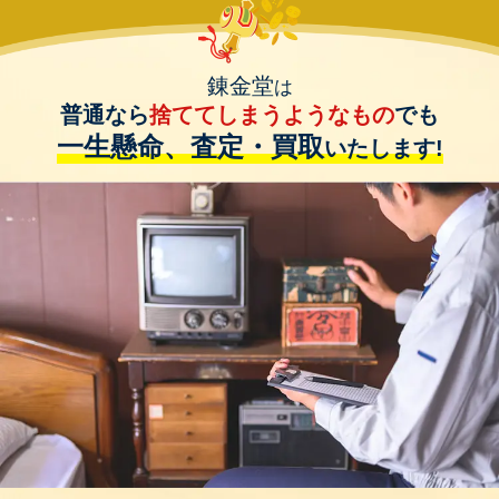
錬金堂
は
普通なら
捨ててしまうようなもの
でも
一生懸命、査定・買取
いたします!