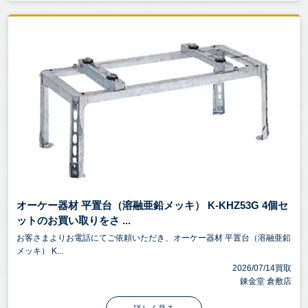
オーケー器材 平置台（溶融亜鉛メッキ） K-KHZ53G 4個セ
ットのお買い取りをさ ...
お客さまよりお電話にてご依頼いただき、オーケー器材 平置台（溶融亜鉛
メッキ） K...
2026/07/14買取
錬金堂 倉敷店