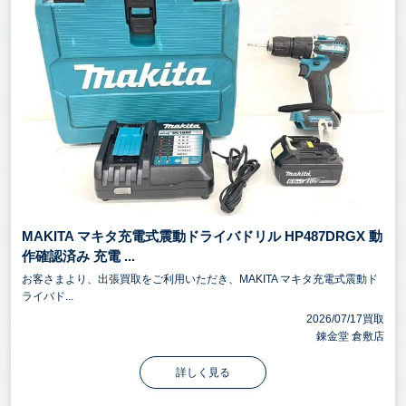
MAKITA マキタ充電式震動ドライバドリル HP487DRGX 動
作確認済み 充電 ...
お客さまより、出張買取をご利用いただき、MAKITA マキタ充電式震動ド
ライバド...
2026/07/17買取
錬金堂 倉敷店
詳しく見る