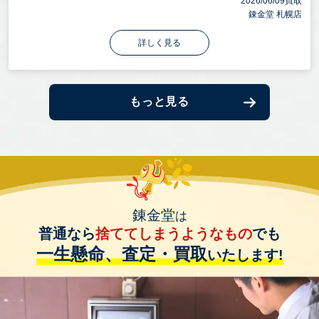
2026/06/09買取
錬金堂 札幌店
詳しく見る
もっと見る
錬金堂
は
普通なら
捨ててしまうようなもの
でも
一生懸命、査定・買取
いたします!