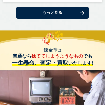
もっと見る
錬金堂
は
普通なら
捨ててしまうようなもの
でも
一生懸命、査定・買取
いたします!