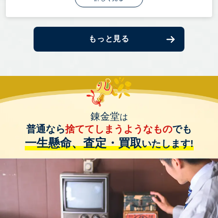
もっと見る
錬金堂
は
普通なら
捨ててしまうようなもの
でも
一生懸命、査定・買取
いたします!