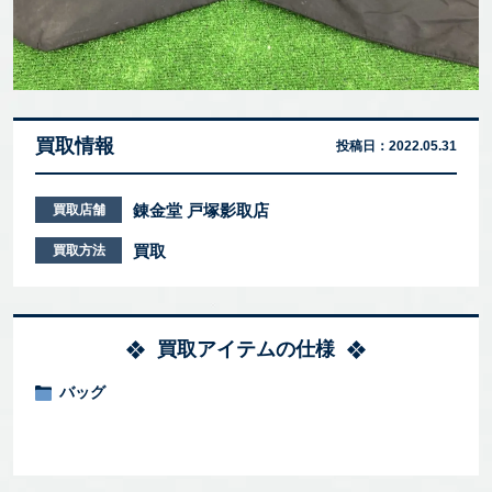
買取情報
投稿日：
2022.05.31
錬金堂 戸塚影取店
買取店舗
買取
買取方法
買取アイテムの仕様
バッグ