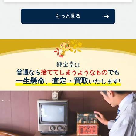
もっと見る
錬金堂
は
普通なら
捨ててしまうようなもの
でも
一生懸命、査定・買取
いたします!