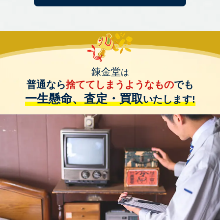
錬金堂
は
普通なら
捨ててしまうようなもの
でも
一生懸命、査定・買取
いたします!