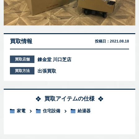
買取情報
投稿日：
2021.08.18
錬金堂 川口芝店
買取店舗
出張買取
買取方法
買取アイテムの仕様
家電
住宅設備
給湯器