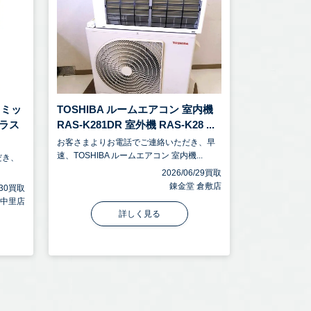
ラミッ
TOSHIBA ルームエアコン 室内機
ラス
RAS-K281DR 室外機 RAS-K28 ...
お客さまよりお電話でご連絡いただき、早
速、TOSHIBA ルームエアコン 室内機...
だき、
2026/06/29買取
錬金堂 倉敷店
6/30買取
宮中里店
詳しく見る