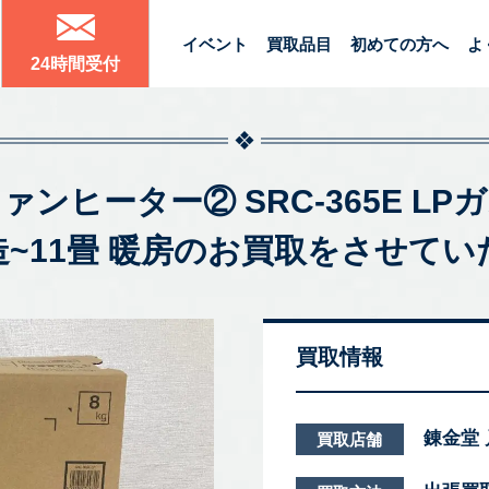
イベント
買取品目
初めての方へ
よ
24時間受付
スファンヒーター② SRC-365E L
木造~11畳 暖房のお買取をさせて
買取情報
錬金堂
買取店舗