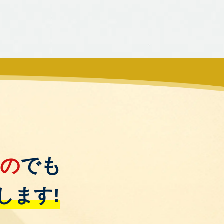
もの
でも
します!