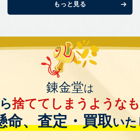
もっと見る
錬金堂
は
ら
捨ててしまうような
懸命、査定・買取
いた