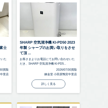
-
SHARP 空気清浄機 KI-PD50 2023
 富士
年製 シャープのお買い取りをさせ
て頂 ...
せいた
お客さまよりお電話にてお問い合わせいた
だき、SHARP 空気清浄機 KI-PD5...
7/30買取
2026/07/30買取
宮中里店
錬金堂 小田原鴨宮中里店
詳しく見る