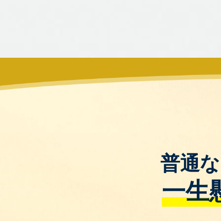
普通な
一生