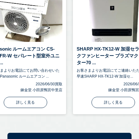
asonic ルームエアコン CS-
SHARP HX-TK12-W 加湿セ
8CFR-W セパレート型室外ユニ
クファンヒーター プラズマク
..
ター70 ...
さまよりお電話にてお問い合わせいた
お客さまよりお電話にてご連絡いた
anasonic ルームエアコン ...
早速SHARP HX-TK12-W 加湿セ...
2026/06/30買取
2026/0
錬金堂 小田原鴨宮中里店
錬金堂 小田原鴨
詳しく見る
詳しく見る