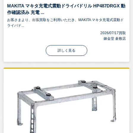
MAKITA マキタ充電式震動ドライバドリル HP487DRGX 動
作確認済み 充電 ...
お客さまより、出張買取をご利用いただき、MAKITA マキタ充電式震動ド
ライバド...
2026/07/17買取
錬金堂 倉敷店
詳しく見る