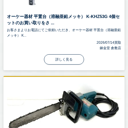
オーケー器材 平置台（溶融亜鉛メッキ） K-KHZ53G 4個セ
ットのお買い取りをさ ...
お客さまよりお電話にてご依頼いただき、オーケー器材 平置台（溶融亜鉛
メッキ） K...
2026/07/14買取
錬金堂 倉敷店
詳しく見る