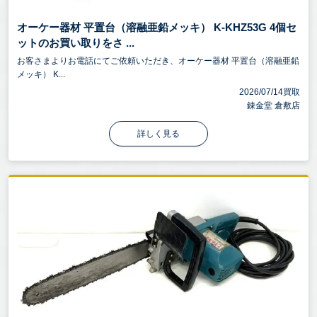
オーケー器材 平置台（溶融亜鉛メッキ） K-KHZ53G 4個セ
ットのお買い取りをさ ...
お客さまよりお電話にてご依頼いただき、オーケー器材 平置台（溶融亜鉛
メッキ） K...
2026/07/14買取
錬金堂 倉敷店
詳しく見る