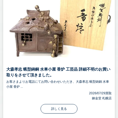
大森孝志 蝋型鋳銅 水車小屋 香炉 工芸品 詳細不明のお買い
取りをさせて頂きました。
お客さまよりお電話にてお問い合わせいただき、大森孝志 蝋型鋳銅 水車
小屋 香炉 ...
2026/07/29買取
錬金堂 札幌店
詳しく見る