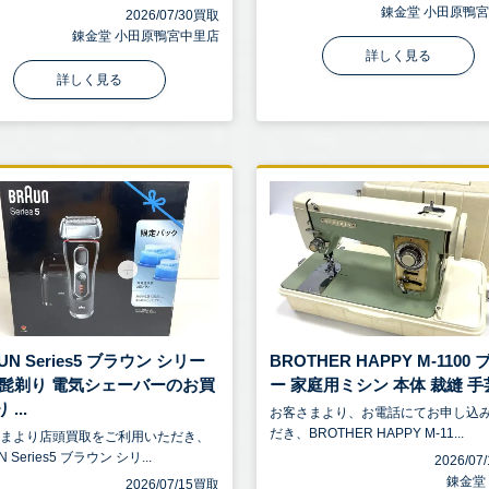
錬金堂 小田原鴨
2026/07/30買取
錬金堂 小田原鴨宮中里店
詳しく見る
詳しく見る
UN Series5 ブラウン シリー
BROTHER HAPPY M-1100
 髭剃り 電気シェーバーのお買
ー 家庭用ミシン 本体 裁縫 手芸 
...
お客さまより、お電話にてお申し込
だき、BROTHER HAPPY M-11...
さまより店頭買取をご利用いただき、
N Series5 ブラウン シリ...
2026/0
錬金堂
2026/07/15買取