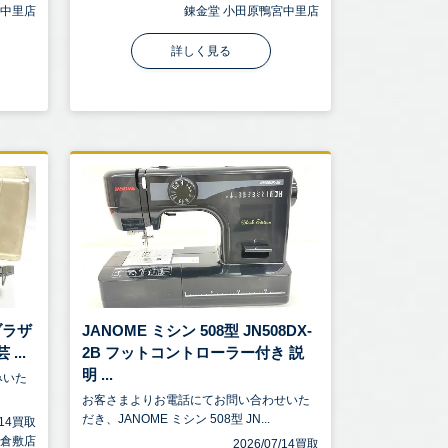
宮中里店
錬金堂 小田原鴨宮中里店
詳しく見る
 ブラザ
JANOME ミシン 508型 JN508DX-
...
2B フットコントローラー付き 説
明 ...
みいた
お客さまよりお電話にてお問い合わせいた
だき、JANOME ミシン 508型 JN...
7/14買取
 倉敷店
2026/07/14買取