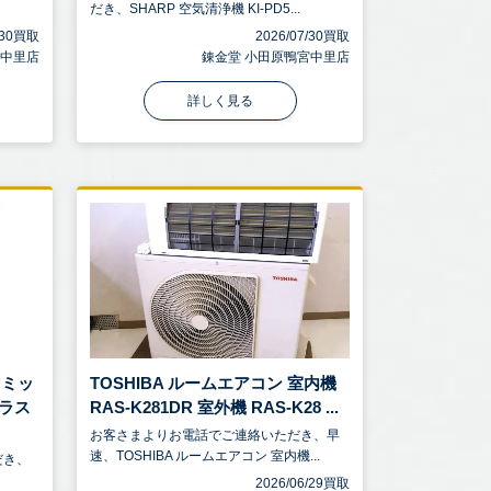
だき、SHARP 空気清浄機 KI-PD5...
7/30買取
2026/07/30買取
宮中里店
錬金堂 小田原鴨宮中里店
詳しく見る
ラミッ
TOSHIBA ルームエアコン 室内機
ラス
RAS-K281DR 室外機 RAS-K28 ...
お客さまよりお電話でご連絡いただき、早
速、TOSHIBA ルームエアコン 室内機...
だき、
2026/06/29買取