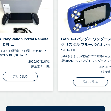
 PlayStation Portal Remote
BANDAI バンダイ ワンダー
r CFI- ...
クリスタル ブルーバイオレッ
SCT-001 ...
さまよりお電話にてお問い合わせいた
NY PlayStation P...
お客さまよりお電話にてご連絡いた
早速BANDAI バンダイ ワンダースワン.
2026/07/31買取
錬金堂 町田店
2026/0
錬金堂
詳しく見る
詳しく見る