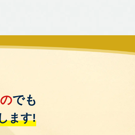
もの
でも
します!