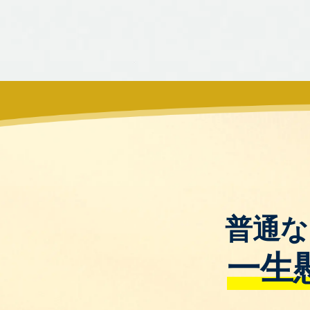
普通な
一生