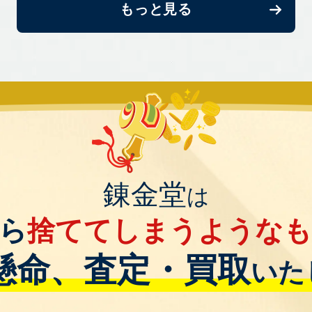
もっと見る
錬金堂
は
ら
捨ててしまうような
懸命、査定・買取
いた