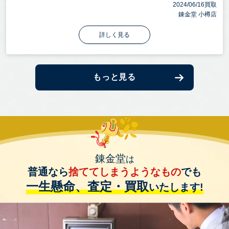
2024/06/16買取
錬金堂 小樽店
詳しく見る
もっと見る
錬金堂
は
普通なら
捨ててしまうようなもの
でも
一生懸命、査定・買取
いたします!