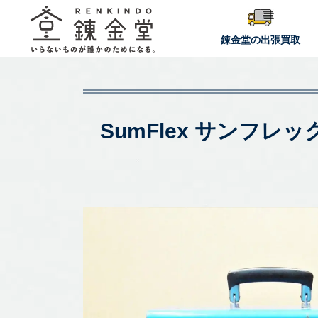
錬金堂の出張買取
SumFlex サンフ