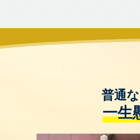
普通な
一生