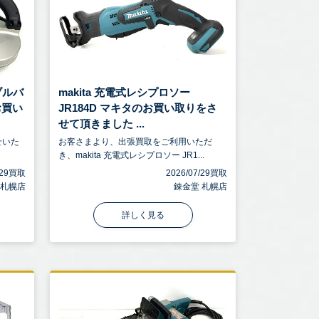
タブルバ
makita 充電式レシプロソー
お買い
JR184D マキタのお買い取りをさ
せて頂きました ...
せいた
お客さまより、出張買取をご利用いただ
き、makita 充電式レシプロソー JR1...
7/29買取
2026/07/29買取
 札幌店
錬金堂 札幌店
詳しく見る