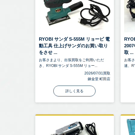
RYOBI サンダ S-555M リョービ 電
RYO
動工具 仕上げサンダのお買い取り
20
をさせ ...
取 ...
お客さまより、出張買取をご利用いただ
お客
き、RYOBI サンダ S-555M リョー...
速、RY
2026/07/31買取
錬金堂 町田店
詳しく見る