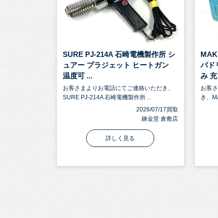
SURE PJ-214A 石崎電機製作所 シ
MA
ュアー プラジェット ヒートガン
バドリ
温度可 ...
み 充電
お客さまよりお電話にてご連絡いただき、
お客
SURE PJ-214A 石崎電機製作所 ...
き、M
2026/07/17買取
錬金堂 倉敷店
詳しく見る