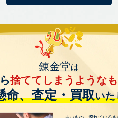
錬金堂
は
ら
捨ててしまうような
懸命、査定・買取
いた
古いもの、壊れているも