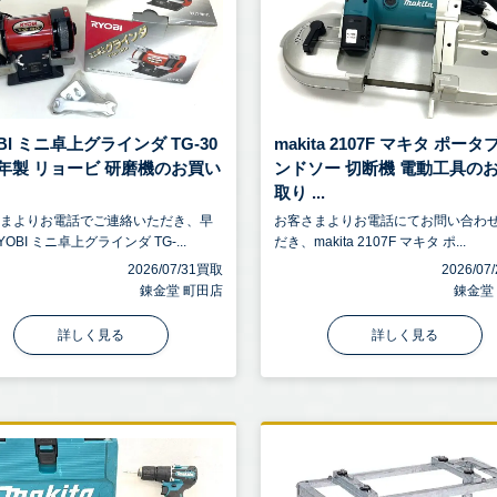
BI ミニ卓上グラインダ TG-30
makita 2107F マキタ ポー
07年製 リョービ 研磨機のお買い
ンドソー 切断機 電動工具の
取り ...
さまよりお電話でご連絡いただき、早
お客さまよりお電話にてお問い合わ
OBI ミニ卓上グラインダ TG-...
だき、makita 2107F マキタ ポ...
2026/07/31買取
2026/0
錬金堂 町田店
錬金堂
詳しく見る
詳しく見る