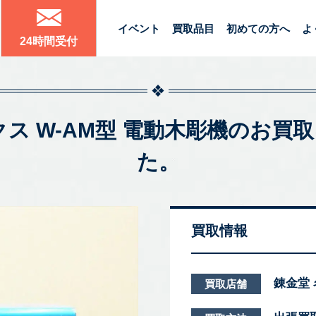
イベント
買取品目
初めての方へ
よ
24時間受付
レックス W-AM型 電動木彫機のお
た。
買取情報
錬金堂
買取店舗