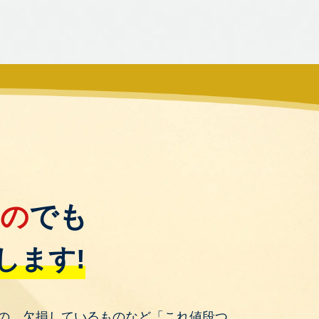
もの
でも
します!
の、欠損しているものなど「これ値段つ