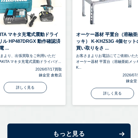
KITA マキタ充電式震動ドライ
オーケー器材 平置台（溶融亜
ル HP487DRGX 動作確認済
ッキ） K-KHZ53G 4個セッ
 ...
買い取りをさ ...
さまより、出張買取をご利用いただ
お客さまよりお電話にてご依頼いた
AKITA マキタ充電式震動ドライバド...
オーケー器材 平置台（溶融亜鉛メッ
K...
2026/07/17買取
錬金堂 倉敷店
2026/0
錬金堂
詳しく見る
詳しく見る
もっと見る