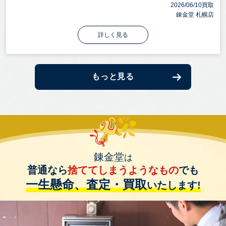
2026/06/10買取
錬金堂 札幌店
詳しく見る
もっと見る
錬金堂
は
普通なら
捨ててしまうようなもの
でも
一生懸命、査定・買取
いたします!