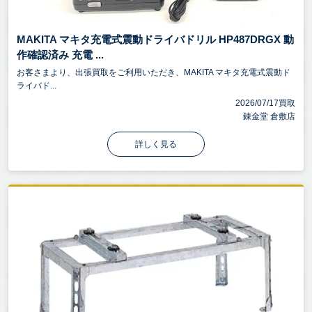
MAKITA マキタ充電式震動ドライバドリル HP487DRGX 動
作確認済み 充電 ...
お客さまより、出張買取をご利用いただき、MAKITA マキタ充電式震動ド
ライバド...
2026/07/17買取
錬金堂 倉敷店
詳しく見る