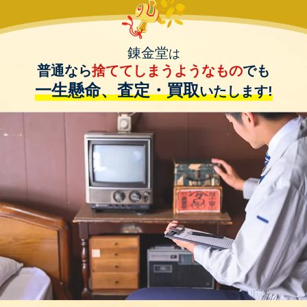
錬金堂
は
普通なら
捨ててしまうようなもの
でも
一生懸命、査定・買取
いたします!