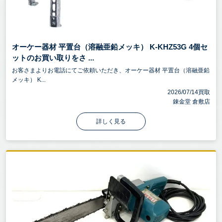
オーケー器材 平置台（溶融亜鉛メッキ） K-KHZ53G 4個セ
ットのお買い取りをさ ...
お客さまよりお電話にてご依頼いただき、オーケー器材 平置台（溶融亜鉛
メッキ） K...
2026/07/14買取
錬金堂 倉敷店
詳しく見る