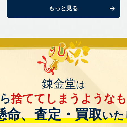
もっと見る
錬金堂
は
ら
捨ててしまうような
懸命、査定・買取
いた