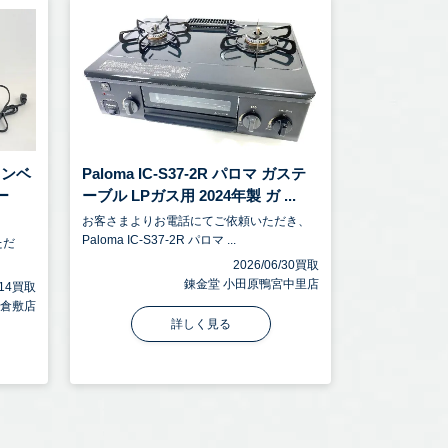
 コンベ
Paloma IC-S37-2R パロマ ガステ
ー
ーブル LPガス用 2024年製 ガ ...
お客さまよりお電話にてご依頼いただき、
Paloma IC-S37-2R パロマ ...
ただ
2026/06/30買取
錬金堂 小田原鴨宮中里店
7/14買取
 倉敷店
詳しく見る