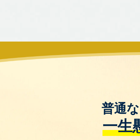
普通な
一生