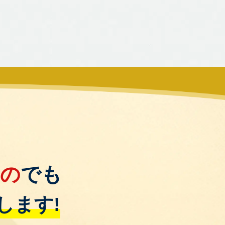
もの
でも
します!