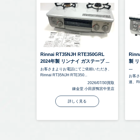
Rinnai RT35NJH RTE350GRL
Rin
2024年製 リンナイ ガステーブ ...
製 
...
お客さまよりお電話にてご依頼いただき、
Rinnai RT35NJH RTE350...
お客
速、Ri
2026/07/30買取
錬金堂 小田原鴨宮中里店
詳しく見る