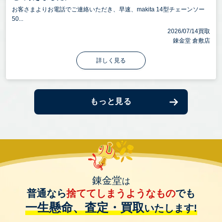
お客さまよりお電話でご連絡いただき、早速、makita 14型チェーンソー
50...
2026/07/14買取
錬金堂 倉敷店
詳しく見る
もっと見る
錬金堂
は
普通なら
捨ててしまうようなもの
でも
一生懸命、査定・買取
いたします!