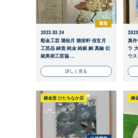
買取
2023.03.24
2023
彫金工芸 堀桂月 徳栄軒 信玄月
真作
工芸品 鋳造 純金 純銀 銅 真鍮 伝
ラ 
統美術工芸協 ...
ウス』
詳しく見る
錬金堂 ひたちなか店
錬