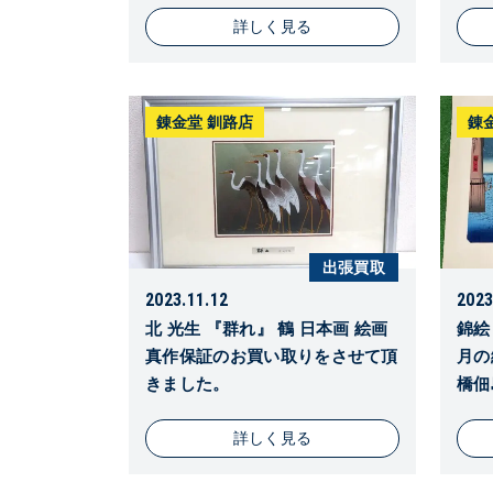
詳しく見る
錬金堂 釧路店
錬
出張買取
2023.11.12
2023
北 光生 『群れ』 鶴 日本画 絵画
錦絵
真作保証のお買い取りをさせて頂
月の
きました。
橋佃島
詳しく見る