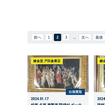
前へ
1
2
3
...
次へ
最後
錬金堂 戸田倉庫店
錬
出張買取
2024.01.17
2024
絵画 名画 複製画 額縁付 ボッテ
詳細