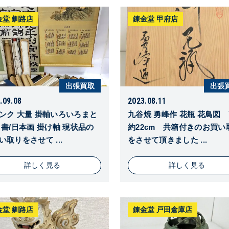
金堂 釧路店
錬金堂 甲府店
出張買取
出張
.09.08
2023.08.11
ンク 大量 掛軸いろいろまと
九谷焼 勇峰作 花瓶 花鳥図
 書/日本画 掛け軸 現状品の
約22cm 共箱付きのお買い
い取りをさせて ...
をさせて頂きました ...
詳しく見る
詳しく見る
金堂 釧路店
錬金堂 戸田倉庫店