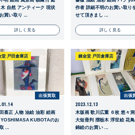
 木 自然 アンティーク 現状
作者 詳細不明のお買い取り
お買い取り ...
せて頂きまし ...
詳しく見る
詳しく見る
金堂 戸田倉庫店
錬金堂 戸田倉庫店
出張買取
出張
.01.14
2023.12.13
田喜正 人物 油絵 油彩 絵画
木版画 歌川広重 ６枚 悠々
YOSHIMASA KUBOTAのお
大短冊判 摺栃木 浮世絵 花
 ...
錦絵のお買い ...