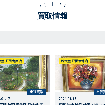
買取情報
金堂 戸田倉庫店
錬金堂 戸田倉庫店
出張買取
出張
.01.17
2024.01.17
不明 絵画 風景画 額縁付 庭
薔薇 油絵 油彩 絵画 バラ yuk