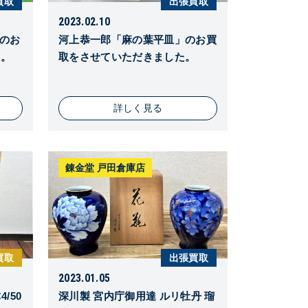
買取
出張買取
2023.02.10
箱のお
河上恭一郎「麻の葉平皿」のお買
た。
取をさせていただきました。
詳しく見る
錬金堂 戸田倉庫店
買取
出張買取
2023.01.05
/50
深川製 宮内庁御用達 ルリ牡丹 瑠