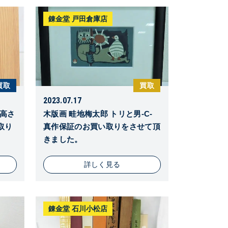
錬金堂 戸田倉庫店
買取
買取
2023.07.17
 高さ
木版画 畦地梅太郎 トリと男-C-
取り
真作保証のお買い取りをさせて頂
きました。
詳しく見る
錬金堂 石川小松店