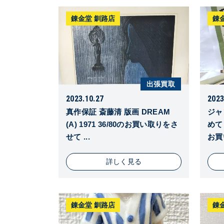
錬金堂 釧路店
錬
出張買取
2023.10.27
2023
真作保証 斎藤清 版画 DREAM
ジャ
(A) 1971 36/80のお買い取りをさ
めて
せて ...
お買
詳しく見る
錬金堂 釧路店
錬