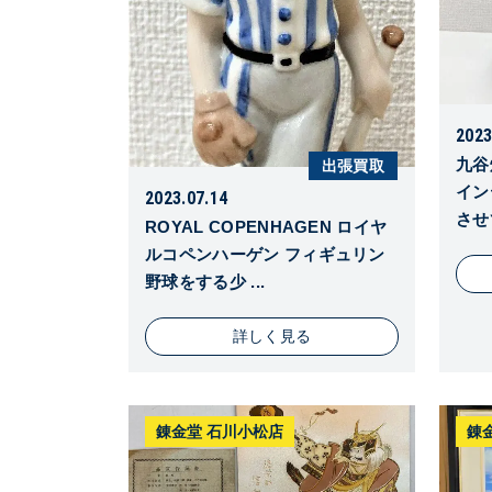
2023
九谷
出張買取
イン
2023.07.14
させ
ROYAL COPENHAGEN ロイヤ
ルコペンハーゲン フィギュリン
野球をする少 ...
詳しく見る
錬金堂 石川小松店
錬