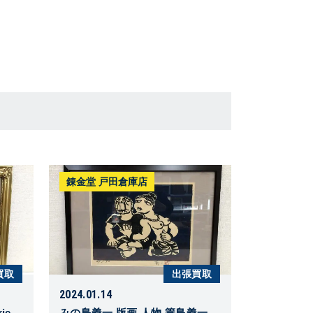
錬金堂 戸田倉庫店
買取
出張買取
2024.01.14
ie
みの島義一 版画 人物 簑島義一