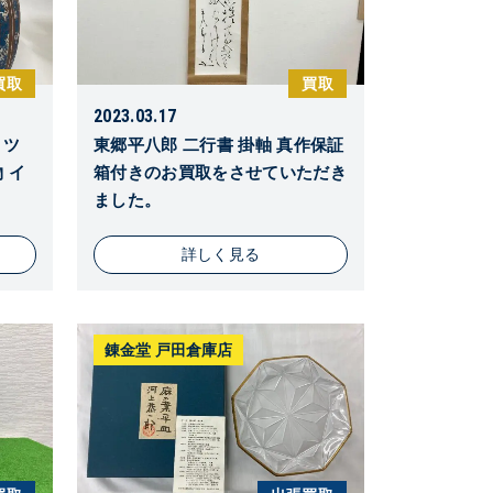
買取
買取
2023.03.17
 ツ
東郷平八郎 二行書 掛軸 真作保証
 イ
箱付きのお買取をさせていただき
ました。
詳しく見る
錬金堂 戸田倉庫店