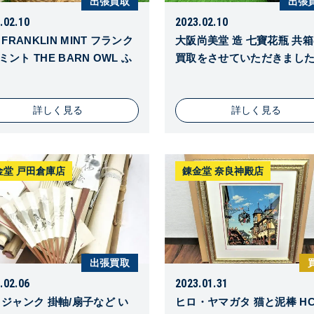
出張買取
出張
.02.10
2023.02.10
 FRANKLIN MINT フランク
大阪尚美堂 造 七寶花瓶 共
ミント THE BARN OWL ふ
買取をさせていただきまし
詳しく見る
詳しく見る
金堂 戸田倉庫店
錬金堂 奈良神殿店
出張買取
.02.06
2023.01.31
 ジャンク 掛軸/扇子など い
ヒロ・ヤマガタ 猫と泥棒 HC4