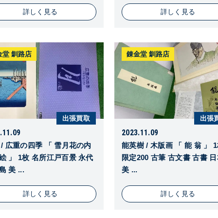
詳しく見る
詳しく見る
金堂 釧路店
錬金堂 釧路店
出張買取
出張
.11.09
2023.11.09
 / 広重の四季 「 雪月花の内
能英樹 / 木版画 「 能 翁 」 
絵 」 1枚 名所江戸百景 永代
限定200 古筆 古文書 古書 
 美 ...
美 ...
詳しく見る
詳しく見る