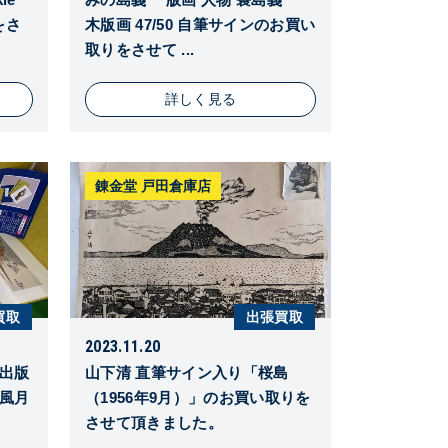
をさ
木版画 47/50 自筆サインのお買い
取りをさせて ...
詳しく見る
錬金堂 戸田倉庫店
買取
出張買取
2023.11.20
洞出版
山下清 直筆サイン入り「桜島
鳥風月
（1956年9月）」のお買い取りを
させて頂きました。