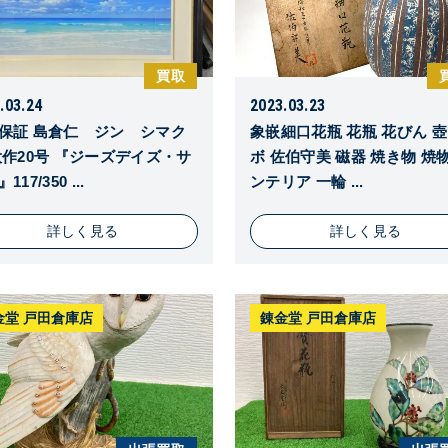
買取
.03.24
2023.03.23
保証 島倉仁 ジン シマク
象嵌細口花瓶 花瓶 花びん 壺
大作20号 『ジーズデイズ・サ
ボ 佐伯守美 磁器 焼き物 焼物
117/350 ...
ンテリア 一輪 ...
詳しく見る
詳しく見る
金堂 戸田倉庫店
錬金堂 戸田倉庫店