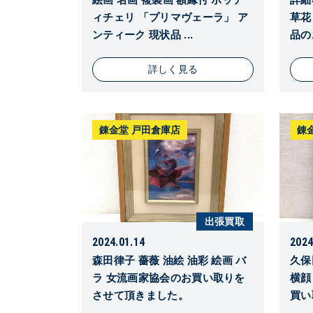
ィチェリ 「プリマヴェーラ」 ア
草花
ンティーク 現状品 ...
品の
詳しく見る
錬金堂 戸田倉庫店
錬
出張買取
2024.01.14
2024
森田律子 薔薇 油絵 油彩 絵画 バ
久保
ラ 女流画家協会のお買い取りを
横顔 
させて頂きました。
買い取