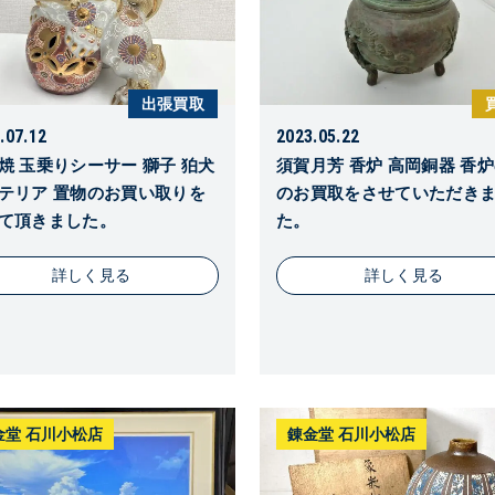
出張買取
.07.12
2023.05.22
焼 玉乗りシーサー 獅子 狛犬
須賀月芳 香炉 高岡銅器 香
テリア 置物のお買い取りを
のお買取をさせていただき
て頂きました。
た。
詳しく見る
詳しく見る
金堂 石川小松店
錬金堂 石川小松店