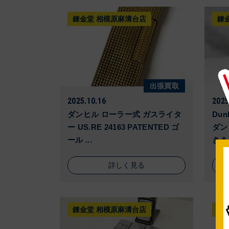
錬金堂 相模原麻溝台店
錬
出張買取
2025.10.16
2025
ダンヒル ローラー式 ガスライタ
Du
ー US.RE 24163 PATENTED ゴ
ダン
ール ...
きま
詳しく見る
錬金堂 相模原麻溝台店
錬