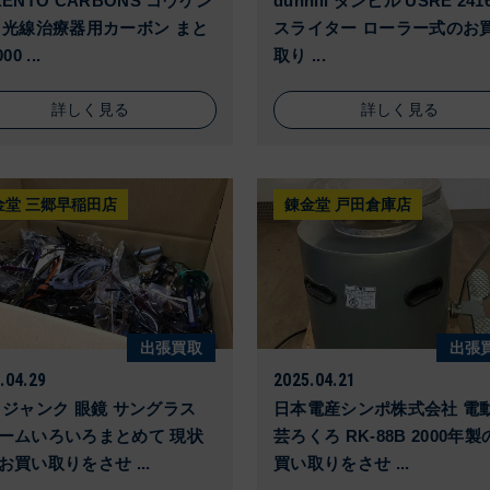
KENTO CARBONS コウケン
dunhill ダンヒル USRE 241
 光線治療器用カーボン まと
スライター ローラー式のお
00 ...
取り ...
詳しく見る
詳しく見る
金堂 三郷早稲田店
錬金堂 戸田倉庫店
出張買取
出張
.04.29
2025.04.21
 ジャンク 眼鏡 サングラス
日本電産シンポ株式会社 電
ームいろいろまとめて 現状
芸ろくろ RK-88B 2000年
お買い取りをさせ ...
買い取りをさせ ...