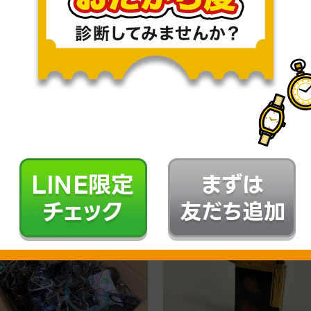
出張買取
出張
.08.28
2025.08.27
ム時計工業 PARAPPA THE
眼鏡 サングラス フレーム 
PPER 目覚まし時計
いろいろまとめてのお買い
28RH ...
させて頂きました。
詳しく見る
詳しく見る
金堂 三郷早稲田店
錬金堂 町田店