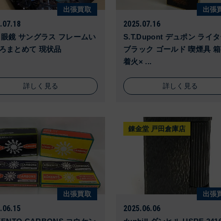
出張買取
出張
.07.18
2025.07.16
 眼鏡 サングラス フレームい
S.T.Dupont デュポン ライ
ろまとめて 現状品
ブラック ゴールド 喫煙具 
着火× ...
詳しく見る
詳しく見る
錬金堂 戸田倉庫店
出張買取
出張
.06.15
2025.06.06