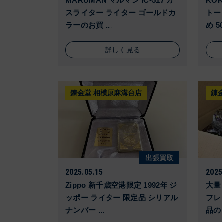
MARUMAN マルマン IC-517 ガ
KO
スライター ライター ゴールドカ
トー
ラーのお買 ...
め 50
詳しく見る
錬金堂 相模原麻溝台店
錬
出張買取
2025.05.15
2025
Zippo 新千歳空港限定 1992年 ジ
大量
ッポー ライター 限定品 シリアル
フレ
ナンバー ...
品の