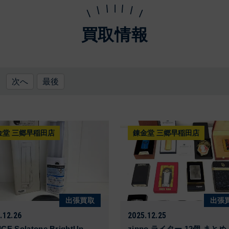
買取情報
次へ
最後
金堂 三郷早稲田店
錬金堂 三郷早稲田店
出張買取
出張
.12.26
2025.12.25
CE Solatone BrightUp
zippo ライター 12個 まとめ