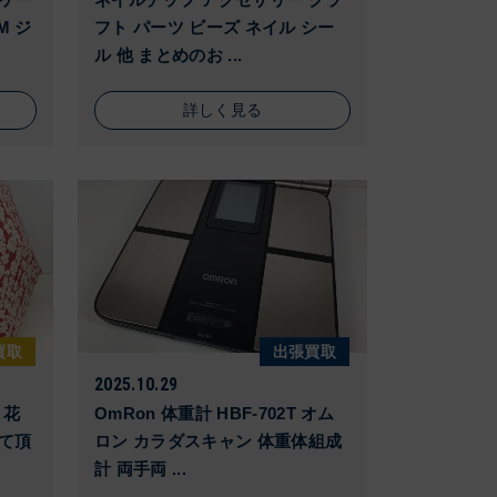
M ジ
フト パーツ ビーズ ネイル シー
ル 他 まとめのお ...
詳しく見る
買取
出張買取
2025.10.29
 花
OmRon 体重計 HBF-702T オム
せて頂
ロン カラダスキャン 体重体組成
計 両手両 ...