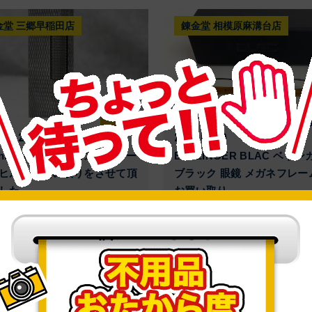
金堂 三郷早稲田店
錬金堂 相模原麻溝台店
買取
出張
.09.25
2025.09.10
nhill ローラー式 ガスライター
BELLINGER BLAC ベリン
ヒルのお買い取りをさせて頂
ブラック 眼鏡 メガネフレー
した。
お買い取り ...
詳しく見る
詳しく見る
金堂 前橋店
錬金堂 前橋店