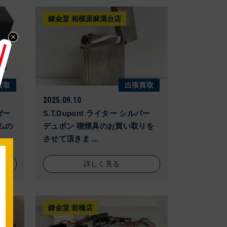
錬金堂 相模原麻溝台店
買取
出張買取
2025.09.10
ガー
S.T.Dupont ライター シルバー
ムの
デュポン 喫煙具のお買い取りを
させて頂きま ...
詳しく見る
錬金堂 前橋店