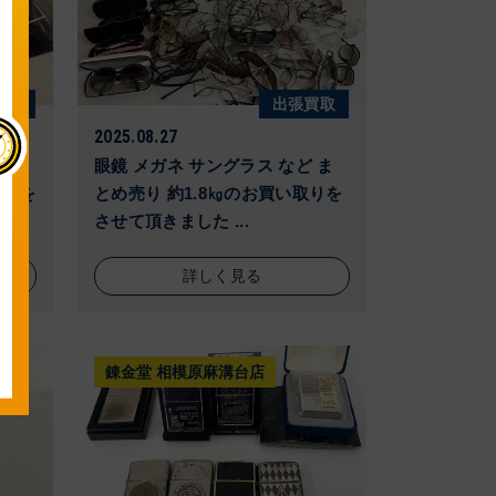
買取
出張買取
2025.08.27
大量
眼鏡 メガネ サングラス など ま
取りを
とめ売り 約1.8㎏のお買い取りを
させて頂きました ...
詳しく見る
錬金堂 相模原麻溝台店