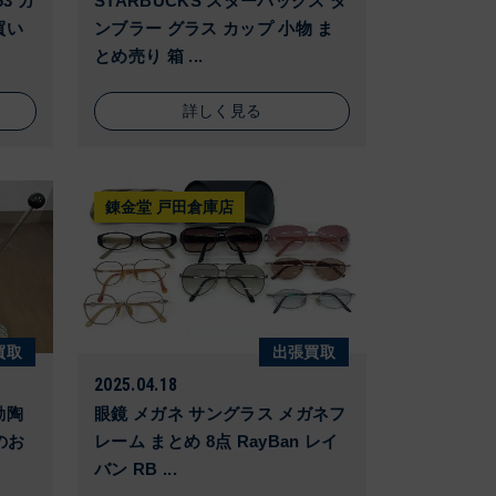
63 ガ
STARBUCKS スターバックス タ
買い
ンブラー グラス カップ 小物 ま
とめ売り 箱 ...
詳しく見る
錬金堂 戸田倉庫店
買取
出張買取
2025.04.18
動陶
眼鏡 メガネ サングラス メガネフ
製のお
レーム まとめ 8点 RayBan レイ
バン RB ...