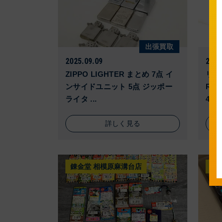
出張買取
2025.09.09
2025
ZIPPO LIGHTER まとめ 7点 イ
リズ
ンサイドユニット 5点 ジッポー
RA
ライタ ...
4SE4
詳しく見る
錬金堂 相模原麻溝台店
錬