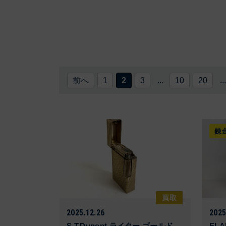
前へ
1
2
3
...
10
20
...
錬
買取
2025.12.26
2025
S.T.Dupont ライター ゴールド
ELAI