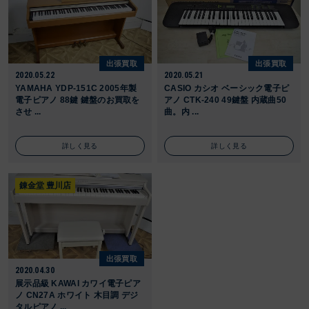
出張買取
出張買取
2020.05.22
2020.05.21
YAMAHA YDP-151C 2005年製
CASIO カシオ ベーシック電子ピ
電子ピアノ 88鍵 鍵盤のお買取を
アノ CTK-240 49鍵盤 内蔵曲50
させ ...
曲。内 ...
詳しく見る
詳しく見る
錬金堂 豊川店
出張買取
2020.04.30
展示品級 KAWAI カワイ電子ピア
ノ CN27A ホワイト 木目調 デジ
タルピアノ ...