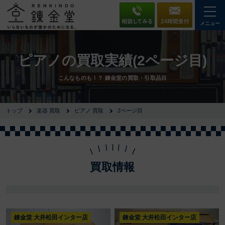
メニュー
ピアノの買取実績(2ページ目)
こんなものも！？ 錬金堂の買取・引取品目
トップ
楽器 買取
ピアノ 買取
2ページ目
買取情報
錬金堂 大井松田インター店
錬金堂 大井松田インター店