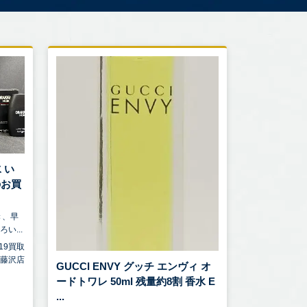
 い
のお買
き、早
い...
1/19買取
 藤沢店
GUCCI ENVY グッチ エンヴィ オ
ードトワレ 50ml 残量約8割 香水 E
...