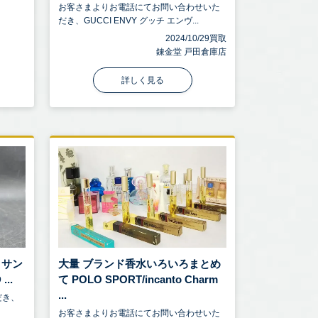
お客さまよりお電話にてお問い合わせいた
だき、GUCCI ENVY グッチ エンヴ...
2024/10/29買取
錬金堂 戸田倉庫店
詳しく見る
ヴ サン
大量 ブランド香水いろいろまとめ
..
て POLO SPORT/incanto Charm
...
だき、
お客さまよりお電話にてお問い合わせいた