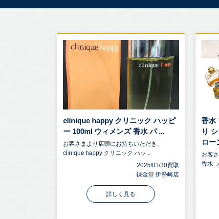
clinique happy クリニック ハッピ
香水
ー 100ml ウィメンズ 香水 パ ...
り 
ローン
お客さまより店頭にお持ちいただき、
clinique happy クリニック ハッ...
お客
香水 フ
2025/01/30買取
錬金堂 伊勢崎店
詳しく見る