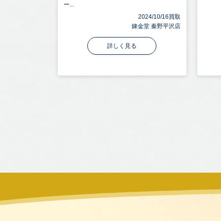
ー...
2024/10/16買取
錬金堂 秦野平沢店
詳しく見る