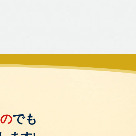
もの
でも