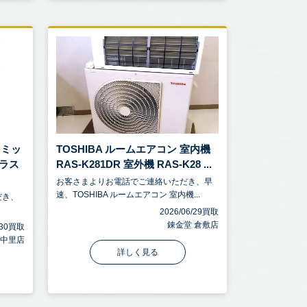
ラミッ
TOSHIBA ルームエアコン 室内機
ラス
RAS-K281DR 室外機 RAS-K28 ...
お客さまよりお電話でご連絡いただき、早
速、TOSHIBA ルームエアコン 室内機...
だき、
2026/06/29買取
錬金堂 倉敷店
6/30買取
宮中里店
詳しく見る