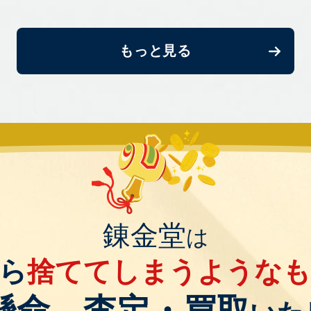
もっと見る
錬金堂
は
ら
捨ててしまうような
懸命、査定・買取