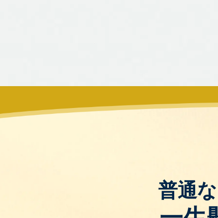
普通な
一生