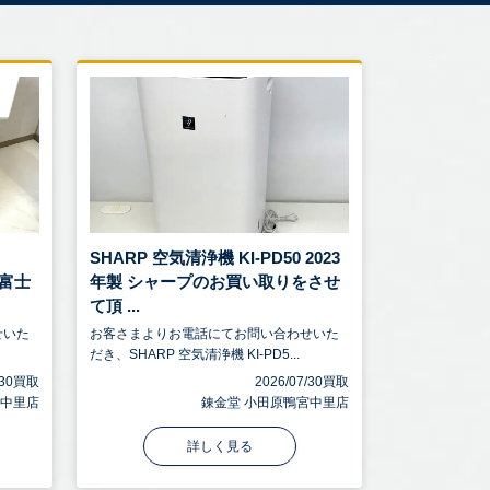
-
SHARP 空気清浄機 KI-PD50 2023
 富士
年製 シャープのお買い取りをさせ
て頂 ...
せいた
お客さまよりお電話にてお問い合わせいた
だき、SHARP 空気清浄機 KI-PD5...
7/30買取
2026/07/30買取
宮中里店
錬金堂 小田原鴨宮中里店
詳しく見る