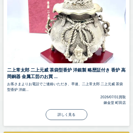
二上常太郎 二上元威 茶袋型香炉 洋銀製 略歴証付き 香炉 高
岡銅器 金属工芸のお買 ...
お客さまよりお電話でご連絡いただき、早速、二上常太郎 二上元威 茶袋
型香炉 洋銀...
2026/07/31買取
錬金堂 町田店
詳しく見る