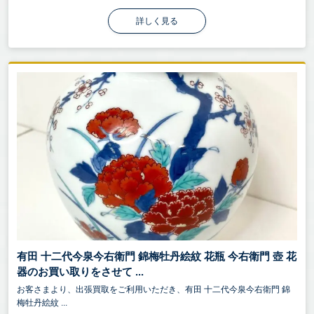
詳しく見る
有田 十二代今泉今右衛門 錦梅牡丹絵紋 花瓶 今右衛門 壺 花
器のお買い取りをさせて ...
お客さまより、出張買取をご利用いただき、有田 十二代今泉今右衛門 錦
梅牡丹絵紋 ...