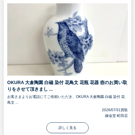
OKURA 大倉陶園 白磁 染付 花鳥文 花瓶 花器 壺のお買い取
りをさせて頂きまし ...
お客さまよりお電話にてご依頼いただき、OKURA 大倉陶園 白磁 染付 花
鳥文 ...
2026/07/31買取
錬金堂 町田店
詳しく見る