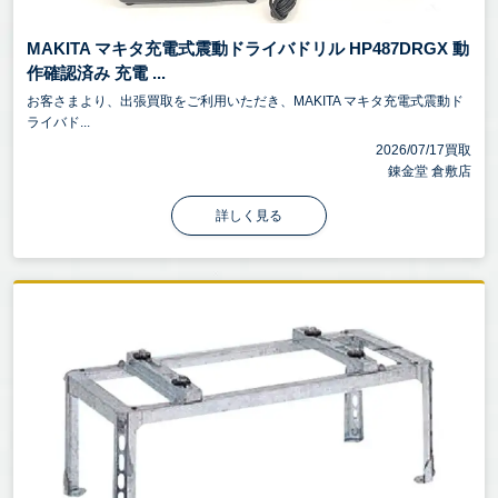
MAKITA マキタ充電式震動ドライバドリル HP487DRGX 動
作確認済み 充電 ...
お客さまより、出張買取をご利用いただき、MAKITA マキタ充電式震動ド
ライバド...
2026/07/17買取
錬金堂 倉敷店
詳しく見る