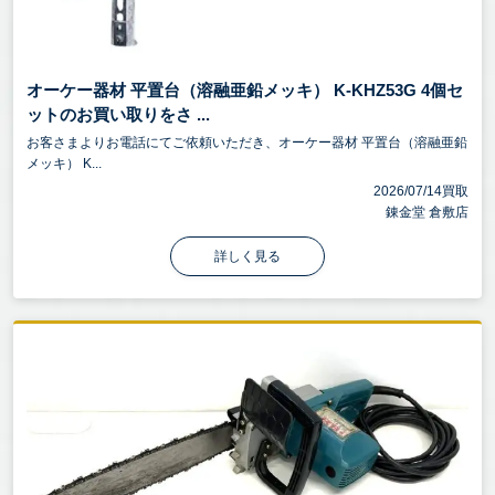
オーケー器材 平置台（溶融亜鉛メッキ） K-KHZ53G 4個セ
ットのお買い取りをさ ...
お客さまよりお電話にてご依頼いただき、オーケー器材 平置台（溶融亜鉛
メッキ） K...
2026/07/14買取
錬金堂 倉敷店
詳しく見る