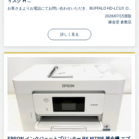
ィスク H ...
お客さまよりお電話にてお問い合わせいただき、BUFFALO HD-LCU3 .O...
2026/07/15買取
錬金堂 倉敷店
詳しく見る
EPSON インクジェットプリンター PX-M730F 複合機 エプ