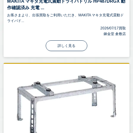
MAKITA マキタ充電式震動ドライバドリル HP487DRGX 動
作確認済み 充電 ...
お客さまより、出張買取をご利用いただき、MAKITA マキタ充電式震動ド
ライバド...
2026/07/17買取
錬金堂 倉敷店
詳しく見る