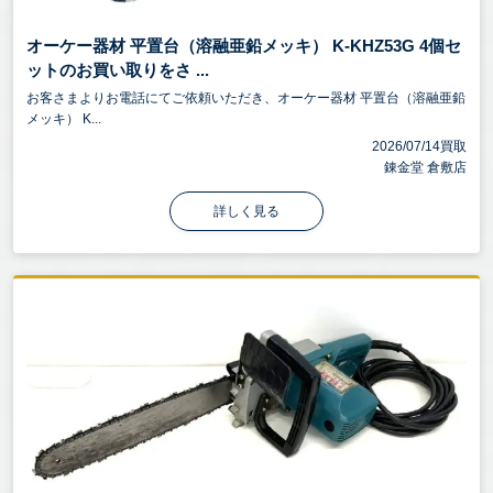
オーケー器材 平置台（溶融亜鉛メッキ） K-KHZ53G 4個セ
ットのお買い取りをさ ...
お客さまよりお電話にてご依頼いただき、オーケー器材 平置台（溶融亜鉛
メッキ） K...
2026/07/14買取
錬金堂 倉敷店
詳しく見る