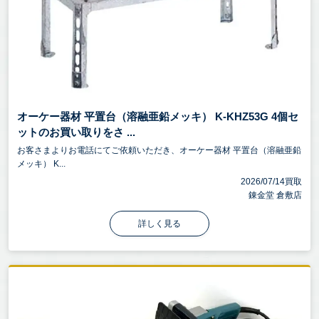
オーケー器材 平置台（溶融亜鉛メッキ） K-KHZ53G 4個セ
ットのお買い取りをさ ...
お客さまよりお電話にてご依頼いただき、オーケー器材 平置台（溶融亜鉛
メッキ） K...
2026/07/14買取
錬金堂 倉敷店
詳しく見る