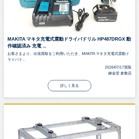
MAKITA マキタ充電式震動ドライバドリル HP487DRGX 動
作確認済み 充電 ...
お客さまより、出張買取をご利用いただき、MAKITA マキタ充電式震動ド
ライバド...
2026/07/17買取
錬金堂 倉敷店
詳しく見る