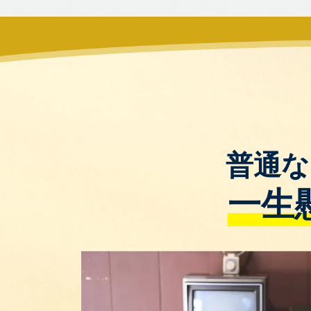
普通な
一生