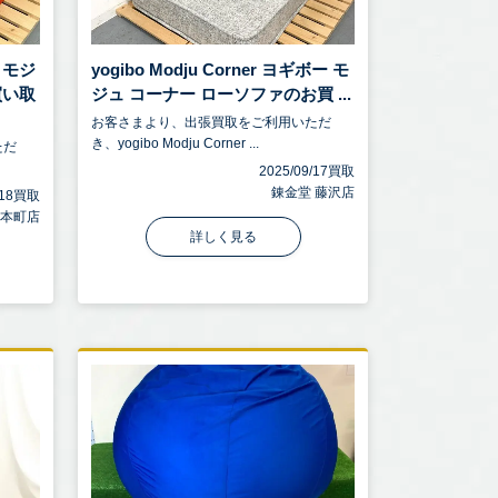
ー モジ
yogibo Modju Corner ヨギボー モ
買い取
ジュ コーナー ローソファのお買 ...
お客さまより、出張買取をご利用いただ
き、yogibo Modju Corner ...
ただ
2025/09/17買取
錬金堂 藤沢店
9/18買取
沢本町店
詳しく見る