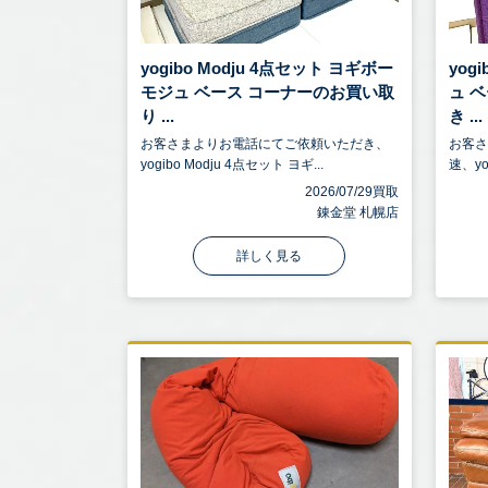
yogibo Modju 4点セット ヨギボー
yog
モジュ ベース コーナーのお買い取
ュ 
り ...
き ...
お客さまよりお電話にてご依頼いただき、
お客
yogibo Modju 4点セット ヨギ...
速、yog
2026/07/29買取
錬金堂 札幌店
詳しく見る