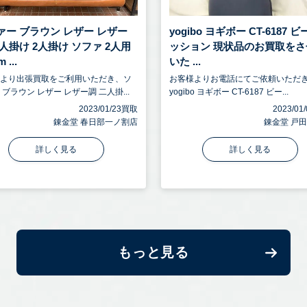
ァー ブラウン レザー レザー
yogibo ヨギボー CT-6187 
人掛け 2人掛け ソファ 2人用
ッション 現状品のお買取をさ
 ...
いた ...
様より出張買取をご利用いただき、ソ
お客様よりお電話にてご依頼いただ
 ブラウン レザー レザー調 二人掛...
yogibo ヨギボー CT-6187 ビー...
2023/01/23買取
2023/0
錬金堂 春日部一ノ割店
錬金堂 戸
詳しく見る
詳しく見る
もっと見る