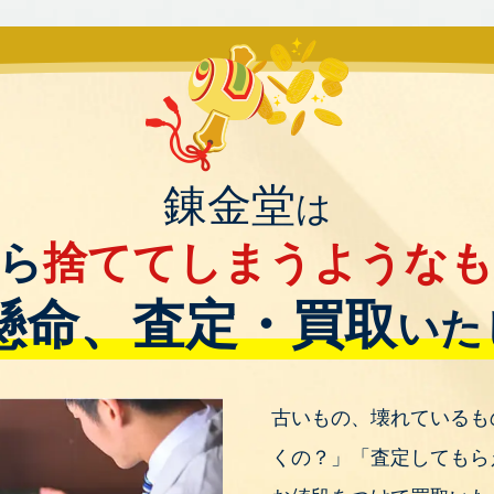
錬金堂
は
ら
捨ててしまうような
懸命、査定・買取
いた
古いもの、壊れているも
くの？」「査定してもら