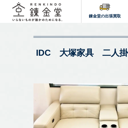
錬金堂の出張買取
IDC 大塚家具 二人掛