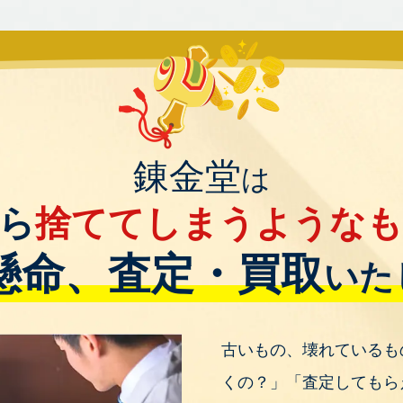
錬金堂
は
ら
捨ててしまうような
懸命、査定・買取
いた
古いもの、壊れているも
くの？」「査定してもら