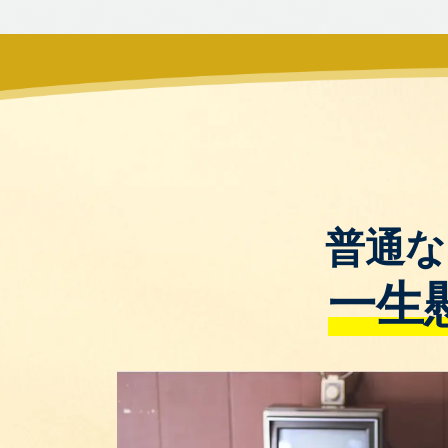
普通な
一生