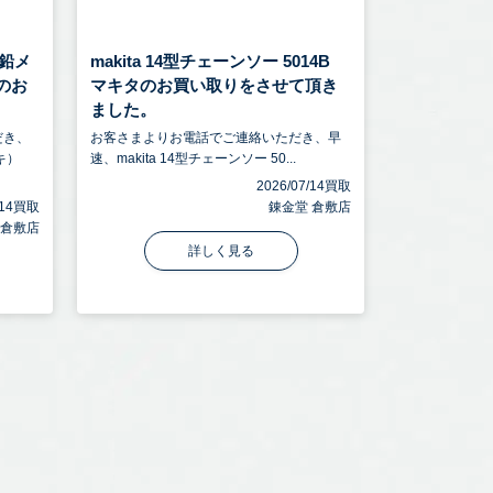
鉛メ
makita 14型チェーンソー 5014B
トのお
マキタのお買い取りをさせて頂き
ました。
だき、
お客さまよりお電話でご連絡いただき、早
キ）
速、makita 14型チェーンソー 50...
2026/07/14買取
7/14買取
錬金堂 倉敷店
 倉敷店
詳しく見る