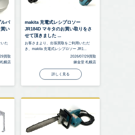
タブルバ
makita 充電式レシプロソー
お買い
JR184D マキタのお買い取りをさ
せて頂きました ...
せいた
お客さまより、出張買取をご利用いただ
き、makita 充電式レシプロソー JR1...
7/29買取
2026/07/29買取
 札幌店
錬金堂 札幌店
詳しく見る