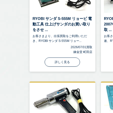
RYOBI サンダ S-555M リョービ 電
RYO
動工具 仕上げサンダのお買い取り
20
をさせ ...
取 ...
お客さまより、出張買取をご利用いただ
お客
き、RYOBI サンダ S-555M リョー...
速、RY
2026/07/31買取
錬金堂 町田店
詳しく見る