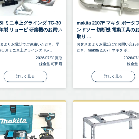
BI ミニ卓上グラインダ TG-30
makita 2107F マキタ ポー
07年製 リョービ 研磨機のお買い
ンドソー 切断機 電動工具の
取り ...
さまよりお電話でご連絡いただき、早
お客さまよりお電話にてお問い合わ
OBI ミニ卓上グラインダ TG-...
だき、makita 2107F マキタ ポ...
2026/07/31買取
2026/0
錬金堂 町田店
錬金堂
詳しく見る
詳しく見る