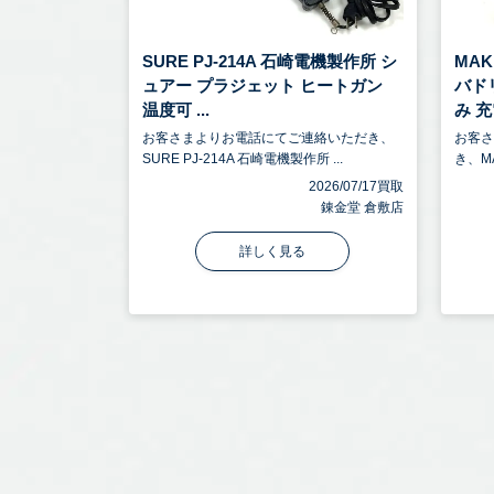
SURE PJ-214A 石崎電機製作所 シ
MA
ュアー プラジェット ヒートガン
バドリ
温度可 ...
み 充電
お客さまよりお電話にてご連絡いただき、
お客
SURE PJ-214A 石崎電機製作所 ...
き、M
2026/07/17買取
錬金堂 倉敷店
詳しく見る