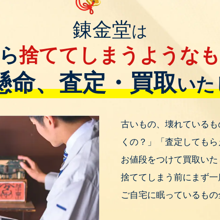
錬金堂
は
ら
捨ててしまうような
懸命、査定・買取
いた
古いもの、壊れているも
くの？」「査定してもら
お値段をつけて買取いた
捨ててしまう前にまず一
ご自宅に眠っているもの