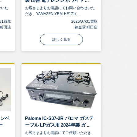
.
製 山善 電子レンジ ホワイト ...
せいた
お客さまよりお電話にてお問い合わせいた
だき、YAMAZEN YRM-HF171(...
7/31買取
2026/07/31買取
 町田店
錬金堂 町田店
詳しく見る
 コンベ
Paloma IC-S37-2R パロマ ガステ
ー
ーブル LPガス用 2024年製 ガ ...
お客さまよりお電話にてご依頼いただき、