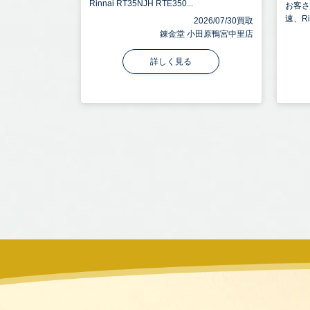
Rinnai RT35NJH RTE350...
お客
速、Ri
2026/07/30買取
錬金堂 小田原鴨宮中里店
詳しく見る