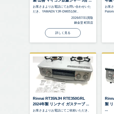
製 山善 マイコン炊飯ジャー 3合 ...
年製 
お客さまよりお電話にてお問い合わせいた
お客
だき、YAMAEN YJR-DM051(W...
Palom
2026/07/31買取
錬金堂 町田店
詳しく見る
Rinnai RT35NJH RTE350GRL
Rin
2024年製 リンナイ ガステーブ ...
製 
...
お客さまよりお電話にてご依頼いただき、