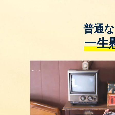
普通な
一生