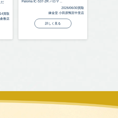
Paloma IC-S37-2R パロマ ...
ただ
2026/06/30買取
錬金堂 小田原鴨宮中里店
7/14買取
 倉敷店
詳しく見る