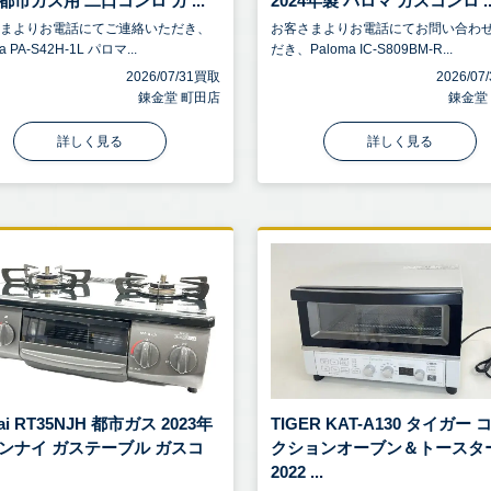
都市ガス用 二口コンロ ガ ...
2024年製 パロマ ガスコンロ ..
さまよりお電話にてご連絡いただき、
お客さまよりお電話にてお問い合わ
a PA-S42H-1L パロマ...
だき、Paloma IC-S809BM-R...
2026/07/31買取
2026/0
錬金堂 町田店
錬金堂
詳しく見る
詳しく見る
nai RT35NJH 都市ガス 2023年
TIGER KAT-A130 タイガー
リンナイ ガステーブル ガスコ
クションオーブン＆トースタ
2022 ...