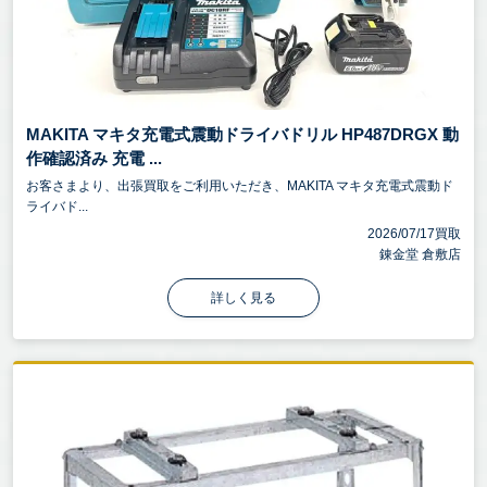
MAKITA マキタ充電式震動ドライバドリル HP487DRGX 動
作確認済み 充電 ...
お客さまより、出張買取をご利用いただき、MAKITA マキタ充電式震動ド
ライバド...
2026/07/17買取
錬金堂 倉敷店
詳しく見る