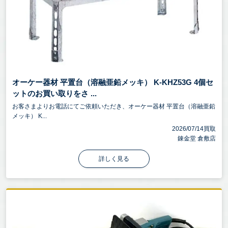
オーケー器材 平置台（溶融亜鉛メッキ） K-KHZ53G 4個セ
ットのお買い取りをさ ...
お客さまよりお電話にてご依頼いただき、オーケー器材 平置台（溶融亜鉛
メッキ） K...
2026/07/14買取
錬金堂 倉敷店
詳しく見る