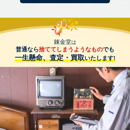
錬金堂
は
普通なら
捨ててしまうようなもの
でも
一生懸命、査定・買取
いたします!