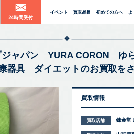
イベント
買取品目
初めての方へ
よ
24時間受付
ョップジャパン YURA CORON
康器具 ダイエットのお買取を
買取情報
錬金堂
買取店舗