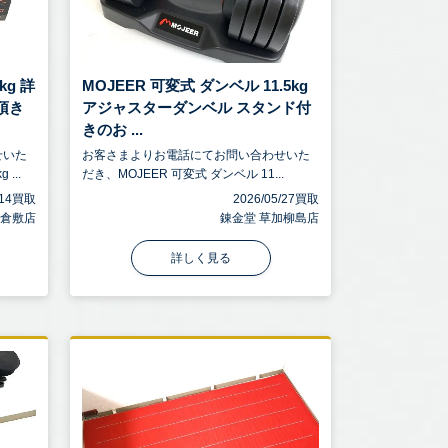
g 詳
MOJEER 可変式 ダンベル 11.5kg
頂き
アジャスターダンベル スタンド付
きのお ...
せいた
お客さまよりお電話にてお問い合わせいた
...
だき、MOJEER 可変式 ダンベル 11...
7/14買取
2026/05/27買取
 倉敷店
錬金堂 草加柳島店
詳しく見る