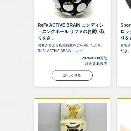
ReFa ACTIVE BRAIN コンディシ
Spo
ョニングボール リファのお買い取
ロッ
りをさ ...
りをさ
お客さまより店頭買取をご利用いただき、
お客
ReFa ACTIVE BRAIN コンデ...
だき、S
2026/07/30買取
錬金堂 札幌店
詳しく見る