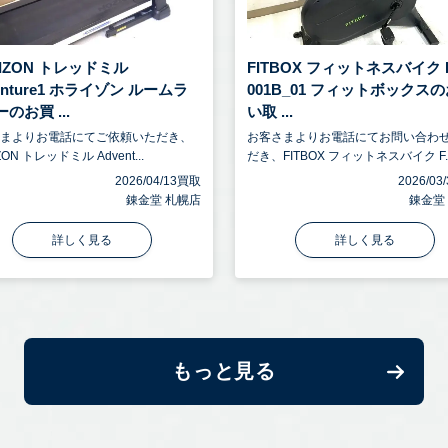
IZON トレッドミル
FITBOX フィットネスバイク F
enture1 ホライゾン ルームラ
001B_01 フィットボックス
のお買 ...
い取 ...
さまよりお電話にてご依頼いただき、
お客さまよりお電話にてお問い合わ
ZON トレッドミル Advent...
だき、FITBOX フィットネスバイク F..
2026/04/13買取
2026/0
錬金堂 札幌店
錬金堂
詳しく見る
詳しく見る
もっと見る