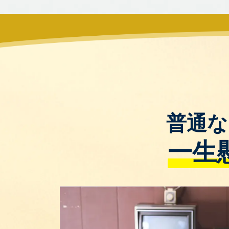
普通な
一生