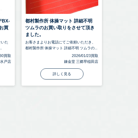
BX-
都村製作所 体操マット 詳細不明
のお買
ツムラのお買い取りをさせて頂き
ました。
せいた
お客さまよりお電話にてご依頼いただき、
.
都村製作所 体操マット 詳細不明 ツムラの...
3/30買取
2026/01/23買取
 水戸店
錬金堂 三郷早稲田店
詳しく見る