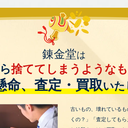
錬金堂
は
ら
捨ててしまうような
懸命、査定・買取
いた
古いもの、壊れているも
くの？」「査定してもら