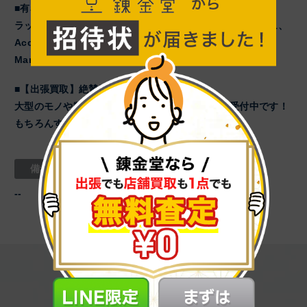
■有名メーカーならさらに高価買取中！
ラックスマン、ナカミチ、アカイ、JBL、マッキントッシュ、
Accuphase、DENON、TANNOY、TEAC、Technics、
Marantzなど
■【出張買取】絶賛受付中！
大型のモノや数が多い場合は【出張買取】も絶賛受付中です！
もちろんすべて無料査定！お気軽にお電話ください！
備考
--
関連イベント