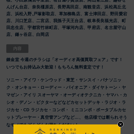
根、小田原鴨宮中里店、名古屋小賀須店、岡山青江店、越谷せ
んげん台店、奈良橿原店、長野高田店、南観音店、浜松高丘北
店、浜松入野,戸塚影取店、草加柳島店、富士津田店、野田愛宕
店、川口芝店、二宮店、我孫子天王台店、岐阜長良福光店、町
田忠生店、宇都宮竹林町店、平塚河内店、甲府店、名古屋守山
店、鎌ヶ谷店、白岡店
内容
錬金堂 今週のチラシは「オーディオ高価買取フェア」です！
いつでもお持込み大歓迎！もちろん無料査定です！
ソニー・アイワ・ケンウッド・東芝・サンスイ・パナソニッ
ク・オンキョー・ローディー・パイオニア・ダイヤトーン・ヤ
マゼン・アイリ スオーヤマ・オーディオテクニカ・ヤマハ・カ
シオ・デノン・ビクターなどなどカセットデッキ・ラジオ・ラ
ジカセ・CD ラジカセ・コンポ・ ミニコンポ・ポータブルカセ
ットプレーヤー・真空管アンプなど…、 他店様では断られそう
なモノでもどんどんお持ちください！