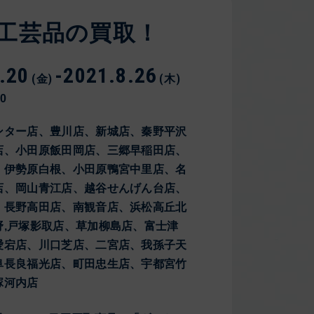
工芸品の買取！
.20
-
2021.8.26
(金)
(木)
00
ンター店、豊川店、新城店、秦野平沢
店、小田原飯田岡店、三郷早稲田店、
、伊勢原白根、小田原鴨宮中里店、名
店、岡山青江店、越谷せんげん台店、
、長野高田店、南観音店、浜松高丘北
野,戸塚影取店、草加柳島店、富士津
愛宕店、川口芝店、二宮店、我孫子天
阜長良福光店、町田忠生店、宇都宮竹
塚河内店