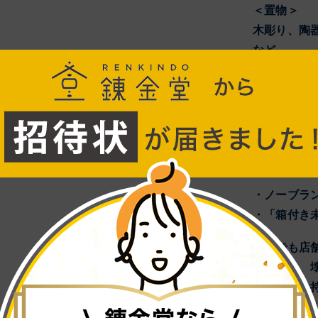
＜置物＞
木彫り、陶
など。
■絶賛高価
バカラ、マ
ス、ロイヤ
ルミ、フェ
ェッジウッ
・ノーブラ
・「箱付き
いつでも店
古くても、
もちろんお
駐車場完備