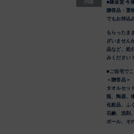
内容
■錬金堂 
贈答品・置
でもお持込
もらったま
ざいません
品など、処
みください
■ご自宅で
＜贈答品＞
タオルセッ
瓶、陶器、
化粧品、ふ
石鹸、洗剤
ボール、そ