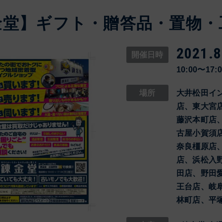
金堂】ギフト・贈答品・置物・
2021.8
開催日時
10:00〜17:
場所
大井松田イ
店、東大宮
藤沢本町店
古屋小賀須
奈良橿原店
店、浜松入
田店、野田
王台店、岐
林町店、平