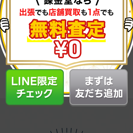
■【出張買
大型のモノ
受付中です
お電話くだ
備考
--