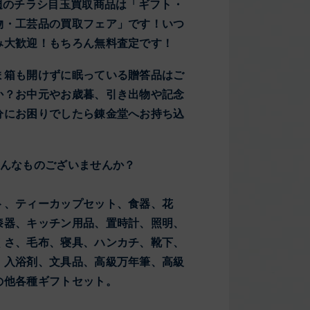
今週のチラシ目玉買取商品は「ギフト・
物・工芸品の買取フェア」です！いつ
み大歓迎！もちろん無料査定です！
ま箱も開けずに眠っている贈答品はご
か？お中元やお歳暮、引き出物や記念
分にお困りでしたら錬金堂へお持ち込
！
こんなものございませんか？
ト、ティーカップセット、食器、花
漆器、キッチン用品、置時計、照明、
くさ、毛布、寝具、ハンカチ、靴下、
、入浴剤、文具品、高級万年筆、高級
の他各種ギフトセット。