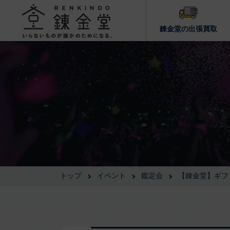
錬金堂の出張買取
トップ
イベント
鑑定会
【錬金堂】ギフ