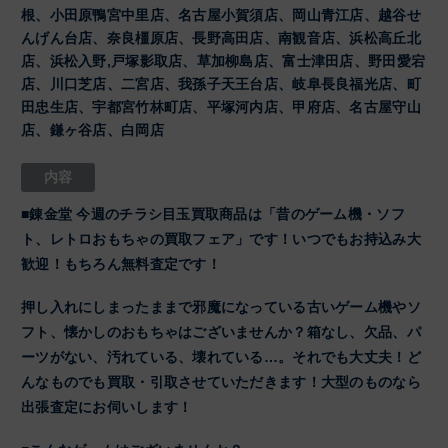
根、小田原鴨宮中里店、名古屋小賀須店、岡山青江店、越谷せ
んげん台店、奈良橿原店、長野高田店、南観音店、浜松高丘北
店、浜松入野,戸塚影取店、草加柳島店、富士津田店、野田愛宕
店、川口芝店、二宮店、我孫子天王台店、岐阜長良福光店、町
田忠生店、宇都宮竹林町店、平塚河内店、甲府店、名古屋守山
店、鎌ヶ谷店、白岡店
内容
■錬金堂 今週のチラシ目玉買取商品は「昔のゲーム機・ソフ
ト、レトロおもちゃの買取フェア」です！いつでもお持込み大
歓迎！もちろん無料査定です！
押し入れにしまったままで邪魔になっている古いゲーム機やソ
フト、懐かしのおもちゃはございませんか？箱なし、欠品、パ
ーツがない、汚れている、壊れている…。それでも大丈夫！ど
んなものでも買取・引取させていただきます！大型のものなら
出張査定にお伺いします！