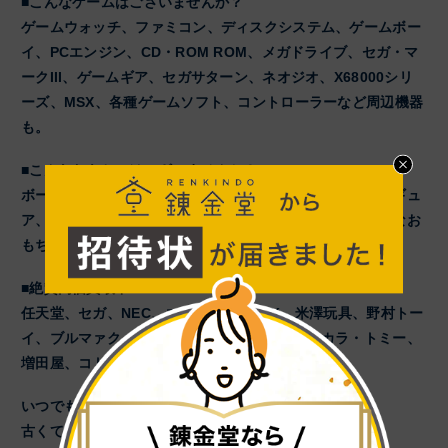
■こんなゲームはございませんか？
ゲームウォッチ、ファミコン、ディスクシステム、ゲームボー
イ、PCエンジン、CD・ROM ROM、メガドライブ、セガ・マ
ークIII、ゲームギア、セガサターン、ネオジオ、X68000シリ
ーズ、MSX、各種ゲームソフト、コントローラーなど周辺機器
も。
■こんなおもちゃはございませんか？
ボードゲーム、人生ゲーム、ゼンマイ玩具、ブリキ、フィギュ
ア、超合金、プラモデル、ラジコン、ミニカーなどレトロなお
もちゃ。
■絶賛高価買取中！
任天堂、セガ、NEC、エポック社、SNK、米澤玩具、野村トー
イ、ブルマァク、ビリケン商会、バンダイ、タカラ・トミー、
増田屋、コトブキヤなど。
いつでも店舗へお持込みください！
古くても、壊れていても構いません！