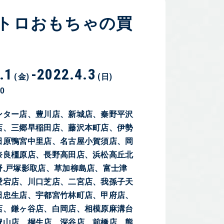
トロおもちゃの買
.1
-
2022.4.3
(金)
(日)
00
ンター店、豊川店、新城店、秦野平沢
店、三郷早稲田店、藤沢本町店、伊勢
田原鴨宮中里店、名古屋小賀須店、岡
奈良橿原店、長野高田店、浜松高丘北
野,戸塚影取店、草加柳島店、富士津
愛宕店、川口芝店、二宮店、我孫子天
田忠生店、宇都宮竹林町店、甲府店、
店、鎌ヶ谷店、白岡店、相模原麻溝台
豊山店、桐生店、深谷店、前橋店、熊