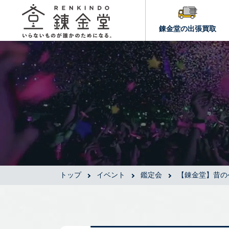
錬金堂の出張買取
トップ
イベント
鑑定会
【錬金堂】昔の