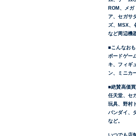
ROM、メガ
ア、セガサタ
ズ、MSX
など周辺機
■こんなお
ボードゲー
キ、フィギ
ン、ミニカ
■絶賛高価
任天堂、セガ
玩具、野村
バンダイ、
など。
いつでも店