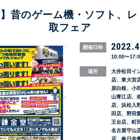
堂】昔のゲーム機・ソフト、レ
取フェア
2022.4
開催日時
10:00〜17:
場所
大井松田イ
店、東大宮
原白根、小
山青江店、
店、浜松入
田店、野田
王台店、町
名古屋守山
店、春日井