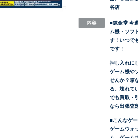
谷店
内容
■錬金堂 
ム機・ソフ
す！いつで
です！
押し入れに
ゲーム機や
せんか？箱
る、壊れて
でも買取・
なら出張査
■こんなゲ
ゲームウォ
ム、ゲームボ