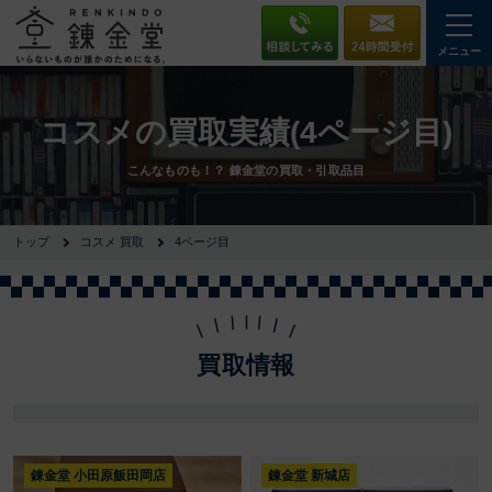
メニュー
コスメの買取実績(4ページ目)
こんなものも！？ 錬金堂の買取・引取品目
トップ
コスメ 買取
4ページ目
買取情報
錬金堂 小田原飯田岡店
錬金堂 新城店