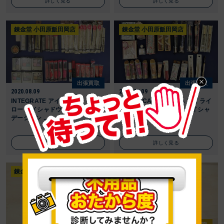
詳しく見る
詳しく見る
錬金堂 小田原飯田岡店
錬金堂 小田原飯田岡店
出張買取
出張買取
2020.08.09
2020.08.09
INTEGRATE アイライナー アイブ
MAJOLICA MAJORCA アイライ
ロー アイシャドウ リップ ファン
ナー アイブロー チーク アイシャ
デーション ...
ドー リ ...
詳しく見る
詳しく見る
錬金堂 新城店
錬金堂 新城店