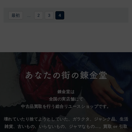
最初
...
2
3
4
錬金堂は
全国の実店舗にて
中古品買取を行う総合リユースショップです。
壊れていたり捨てようとしていた、
ガラクタ、ジャンク品、生活
雑貨、古いもの、いらないもの、ジャマなもの…。
買取 or 引取