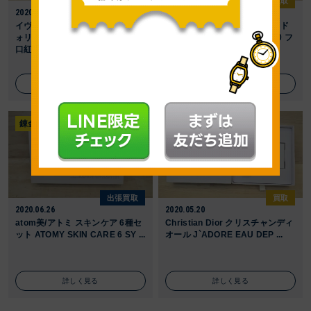
買取
買取
2020.06.26
2020.06.26
イヴ・サンローラン ルージュ ヴ
イヴ・サンローラン アンクル ド
ォリュプテ ブランブインカラー8
オールアワーズ クッション 20 フ
口紅 3.5g コ ...
ァンデーション ...
詳しく見る
詳しく見る
錬金堂 新城店
錬金堂 豊川店
出張買取
買取
2020.06.26
2020.05.20
atom美/アトミ スキンケア 6種セ
Christian Dior クリスチャンディ
ット ATOMY SKIN CARE 6 SY ...
オール J`ADORE EAU DEP ...
詳しく見る
詳しく見る