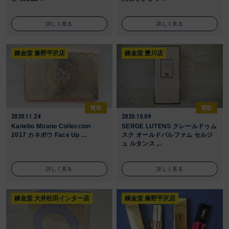
詳しく見る
詳しく見る
錬金堂 秦野平沢店
錬金堂 豊川店
買取
買取
2020.11.24
2020.10.09
Kanebo Mirano Colleccion
SERGE LUTENS クレールドゥム
2017 カネボウ Face Up ...
スク オールドパルファム セルジ
ュ ルタンス ...
詳しく見る
詳しく見る
錬金堂 大井松田インター店
錬金堂 秦野平沢店