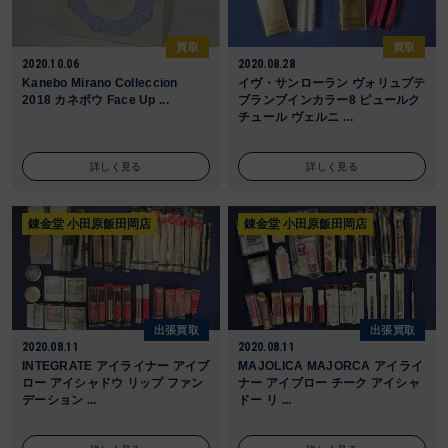
買取
買取
2020.10.06
2020.08.28
Kanebo Mirano Colleccion
イヴ・サンローラン ヴォリュプテ
2018 カネボウ Face Up ...
ブランブインカラー8 ピュールク
チュール ヴェルニ ...
詳しく見る
詳しく見る
錬金堂 小田原飯田岡店
錬金堂 小田原飯田岡店
出張買取
出張買取
2020.08.11
2020.08.11
INTEGRATE アイライナー アイブ
MAJOLICA MAJORCA アイライ
ロー アイシャドウ リップ ファン
ナー アイブロー チーク アイシャ
デーション ...
ドー リ ...