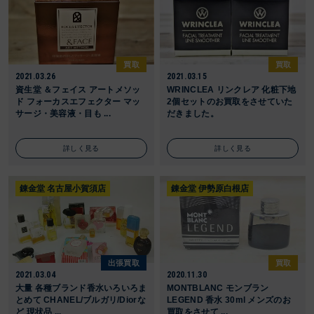
買取
買取
2021.03.26
2021.03.15
資生堂 ＆フェイス アートメソッ
WRINCLEA リンクレア 化粧下地
ド フォーカスエフェクター マッ
2個セットのお買取をさせていた
サージ・美容液・目も ...
だきました。
詳しく見る
詳しく見る
錬金堂 名古屋小賀須店
錬金堂 伊勢原白根店
出張買取
買取
2021.03.04
2020.11.30
大量 各種ブランド香水いろいろま
MONTBLANC モンブラン
とめて CHANEL/ブルガリ/Diorな
LEGEND 香水 30ml メンズのお
ど 現状品 ...
買取をさせて ...