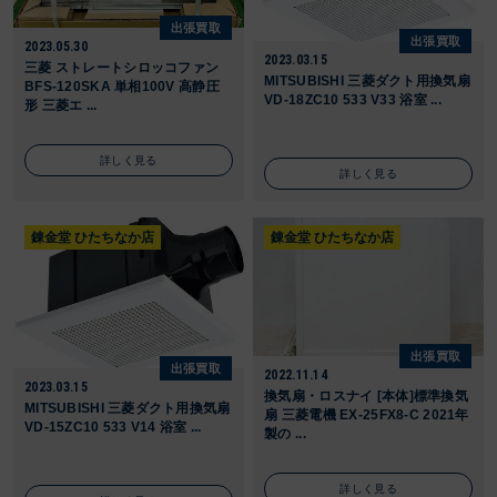
出張買取
出張買取
2023.05.30
2023.03.15
三菱 ストレートシロッコファン
MITSUBISHI 三菱ダクト用換気扇
BFS-120SKA 単相100V 高静圧
VD-18ZC10 533 V33 浴室 ...
形 三菱エ ...
詳しく見る
詳しく見る
錬金堂 ひたちなか店
錬金堂 ひたちなか店
出張買取
出張買取
2022.11.14
2023.03.15
換気扇・ロスナイ [本体]標準換気
MITSUBISHI 三菱ダクト用換気扇
扇 三菱電機 EX-25FX8-C 2021年
VD-15ZC10 533 V14 浴室 ...
製の ...
詳しく見る