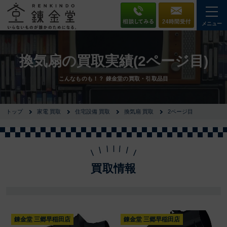
メニュー
換気扇の買取実績(2ページ目)
こんなものも！？ 錬金堂の買取・引取品目
トップ
家電 買取
住宅設備 買取
換気扇 買取
2ページ目
買取情報
錬金堂 三郷早稲田店
錬金堂 三郷早稲田店