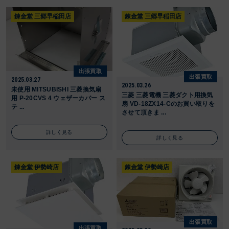
錬金堂 三郷早稲田店
錬金堂 三郷早稲田店
出張買取
出張買取
2025.03.27
2025.03.26
未使用 MITSUBISHI 三菱換気扇
三菱 三菱電機 三菱ダクト用換気
用 P-20CVS 4 ウェザーカバー ス
扇 VD-18ZX14-Cのお買い取りを
テ ...
させて頂きま ...
詳しく見る
詳しく見る
錬金堂 伊勢崎店
錬金堂 伊勢崎店
出張買取
出張買取