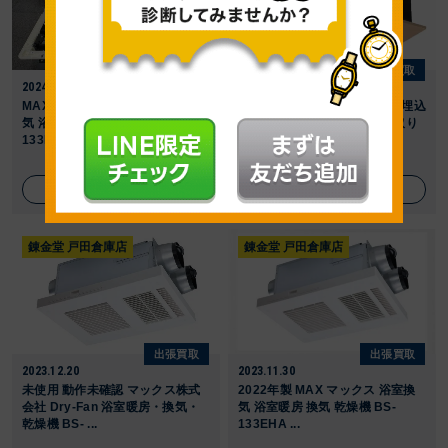
出張買取
出張買取
2024.03.28
2024.01.27
MAX マックス 2022年製 浴室換
パナソニック FY-38BS7 天井埋込
気 浴室暖房 換気 乾燥機 BS-
形換気扇 2022年製のお買い取り
133HA ...
をさせて頂 ...
詳しく見る
詳しく見る
錬金堂 戸田倉庫店
錬金堂 戸田倉庫店
出張買取
出張買取
2023.12.20
2023.11.30
未使用 動作未確認 マックス株式
2022年製 MAX マックス 浴室換
会社 Dry-Fan 浴室暖房・換気・
気 浴室暖房 換気 乾燥機 BS-
乾燥機 BS- ...
133EHA ...