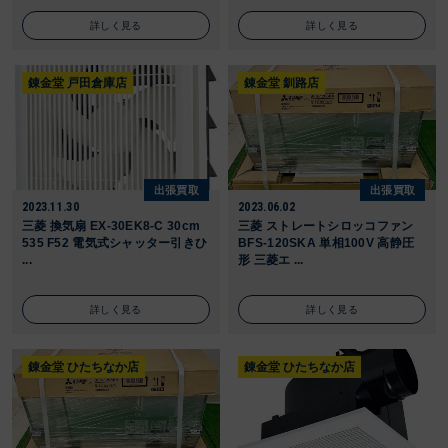
詳しく見る
詳しく見る
錬金堂 戸田倉庫店
錬金堂 釧路店
出張買取
出張買取
2023.11.30
2023.06.02
三菱 換気扇 EX-30EK8-C 30cm
三菱 ストレートシロッコファン
535 F52 電気式シャッター引きひ
BFS-120SKA 単相100V 高静圧
...
形 三菱エ ...
詳しく見る
詳しく見る
錬金堂 ひたちなか店
錬金堂 ひたちなか店