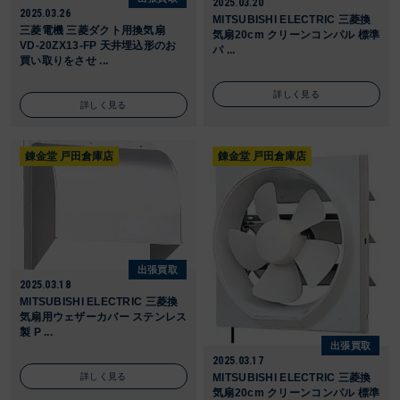
2025.03.20
2025.03.26
MITSUBISHI ELECTRIC 三菱換
三菱電機 三菱ダクト用換気扇
気扇20cm クリーンコンパル 標準
VD-20ZX13-FP 天井埋込形のお
パ ...
買い取りをさせ ...
詳しく見る
詳しく見る
錬金堂 戸田倉庫店
錬金堂 戸田倉庫店
出張買取
2025.03.18
MITSUBISHI ELECTRIC 三菱換
気扇用ウェザーカバー ステンレス
製 P ...
出張買取
2025.03.17
詳しく見る
MITSUBISHI ELECTRIC 三菱換
気扇20cm クリーンコンパル 標準