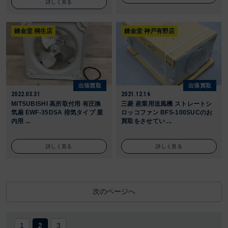
詳しく見る
錬金堂 桐生店
錬金堂 神戸有野店
出張買取
出張買取
2022.03.31
2021.12.16
MITSUBISHI 高所取付用 有圧換
三菱 産業用送風機 ストレートシ
気扇 EWF-35DSA 排気タイプ 屋
ロッコファン BFS-100SUCのお
内用 ...
買取をさせてい ...
詳しく見る
詳しく見る
次のページへ
1
2
3