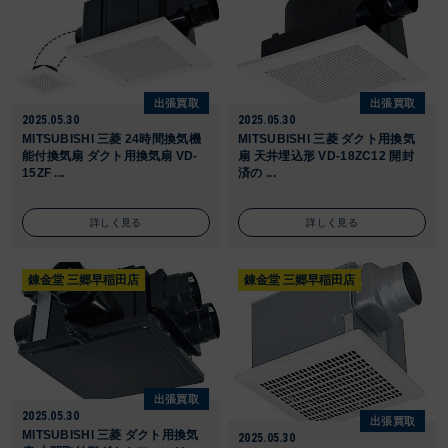
出張買取
出張買取
2025.05.30
2025.05.30
MITSUBISHI 三菱 24時間換気機
MITSUBISHI 三菱 ダクト用換気
能付換気扇 ダクト用換気扇 VD-
扇 天井埋込形 VD-18ZC12 開封
15ZF ...
済の ...
詳しく見る
詳しく見る
錬金堂 三郷早稲田店
錬金堂 三郷早稲田店
出張買取
2025.05.30
出張買取
MITSUBISHI 三菱 ダクト用換気
2025.05.30