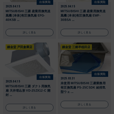
出張買取
出張買取
2025.04.15
2025.04.15
MITSUBISHI 三菱 産業用換気送
MITSUBISHI 三菱 産業用換気送
風機 [本体]有圧換気扇 EFG-
風機 [本体]有圧換気扇 EWF-
40KSB ...
30BSA ...
詳しく見る
詳しく見る
錬金堂 戸田倉庫店
錬金堂 三郷早稲田店
出張買取
出張買取
2025.03.31
2025.04.15
未使用 MITSUBISHI 三菱業務用
MITSUBISHI 三菱 ダクト用換気
有圧換気扇 PS-25CSDK 給排気
扇 天井埋込形 VD-25ZX12-C 開
型ウェ ...
封 ...
詳しく見る
詳しく見る