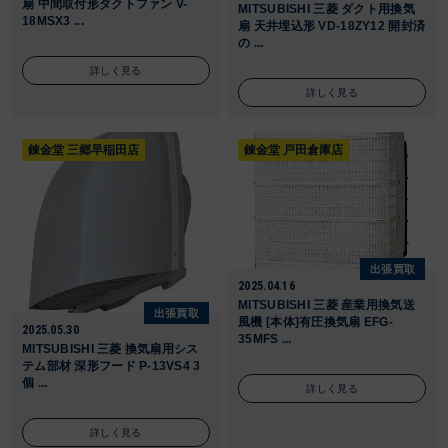
扇 中間取付形ダクトファン V-
MITSUBISHI 三菱 ダクト用換気
18MSX3 ...
扇 天井埋込形 VD-18ZY12 開封済
の ...
詳しく見る
詳しく見る
錬金堂 三郷早稲田店
錬金堂 戸田倉庫店
出張買取
2025.04.16
MITSUBISHI 三菱 産業用換気送
出張買取
風機 [本体]有圧換気扇 EFG-
2025.05.30
35MFS ...
MITSUBISHI 三菱 換気扇用シス
テム部材 深形フード P-13VS4 3
個 ...
詳しく見る
詳しく見る