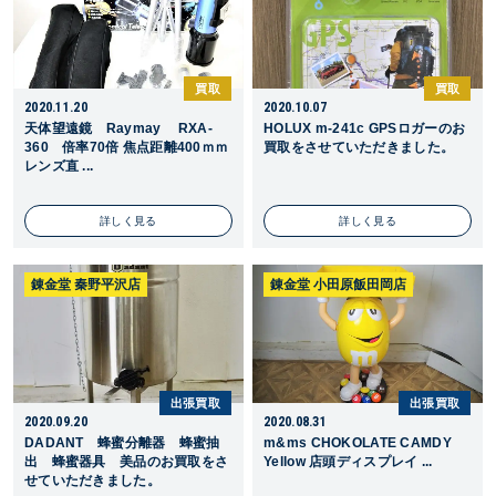
買取
買取
2020.11.20
2020.10.07
天体望遠鏡 Raymay RXA-
HOLUX m-241c GPSロガーのお
360 倍率70倍 焦点距離400ｍｍ
買取をさせていただきました。
レンズ直 ...
詳しく見る
詳しく見る
錬金堂 秦野平沢店
錬金堂 小田原飯田岡店
出張買取
出張買取
2020.09.20
2020.08.31
DADANT 蜂蜜分離器 蜂蜜抽
m&ms CHOKOLATE CAMDY
出 蜂蜜器具 美品のお買取をさ
Yellow 店頭ディスプレイ ...
せていただきました。