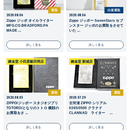
買取
出張買取
2020.08.06
2020.08.06
Zippo ジッポ オイルライター
Zippo ジッポー SevenStars セブ
MFG.CO.BRADFORD.PA
ンスター ジッポのお買取をさせて
MADE ...
いた ...
詳しく見る
詳しく見る
錬金堂 小田原飯田岡店
錬金堂 新城店
買取
買取
2020.08.05
2020.07.29
ZIPPO/ジッポー スタジオジブリ
古河渚 ZIPPO シリアル
TOTORO/となりのトトロ 横顔の
0365/0500 クラナド
お買取をさ ...
CLANNAD ライター ...
詳しく見る
詳しく見る