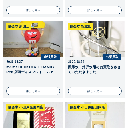
詳しく見る
詳しく見る
錬金堂 新城店
錬金堂 新城店
出張買取
出張買取
2020.08.27
2020.08.26
m&ms CHOKOLATE CAMDY
回帰水 井戸水用のお買取をさせ
Red 店頭ディスプレイ エムア ...
ていただきました。
詳しく見る
詳しく見る
錬金堂 小田原飯田岡店
錬金堂 小田原飯田岡店