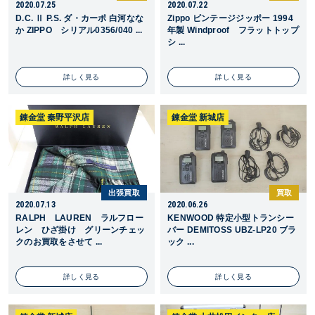
2020.07.25
2020.07.22
D.C. Ⅱ P.S. ダ・カーポ 白河なな
Zippo ビンテージジッポー 1994
か ZIPPO シリアル0356/040 ...
年製 Windproof フラットトップ
シ ...
詳しく見る
詳しく見る
錬金堂 秦野平沢店
錬金堂 新城店
出張買取
買取
2020.07.13
2020.06.26
RALPH LAUREN ラルフロー
KENWOOD 特定小型トランシー
レン ひざ掛け グリーンチェッ
バー DEMITOSS UBZ-LP20 ブラ
クのお買取をさせて ...
ック ...
詳しく見る
詳しく見る