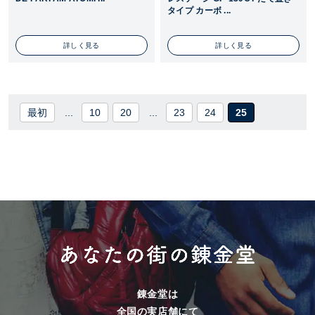
タイプ カーボ ...
詳しく見る
詳しく見る
最初
...
10
20
...
23
24
25
錬金堂は
全国の実店舗にて