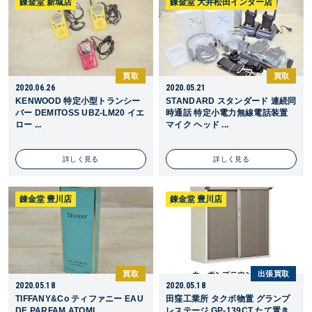
錬金堂 新城店
錬金堂 大井松田インター店
買取
買取
2020.06.26
2020.05.21
KENWOOD 特定小型トランシー
STANDARD スタンダード 連続同
バー DEMITOSS UBZ-LM20 イエ
時通話 特定小電力無線電話装置
ロー ...
マイク ヘッド ...
詳しく見る
詳しく見る
錬金堂 豊川店
錬金堂 豊川店
買取
出張買取
2020.05.18
2020.05.18
TIFFANY&Co ティファニー EAU
田窪工業所 タクボ物置 グランプ
DE PARFAM ATOMI ...
レステージ GP-139CT たて置き