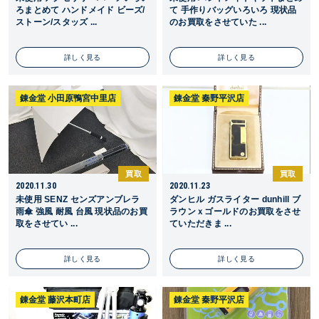
ろまとめて ハンドメイド ビーズ/
て 手作りバッグいろいろ 現状品
ストーン/スタッズ ...
のお買取をさせていた ...
詳しく見る
詳しく見る
錬金堂 小田原鴨宮中里店
錬金堂 秦野平沢店
買取
買取
2020.11.30
2020.11.23
未使用 SENZ センズアンブレラ
ダンヒル ガスライター dunhill ブ
雨傘 強風 耐風 台風 現状品のお買
ラウンｘゴールドのお買取をさせ
取をさせてい ...
ていただきま ...
詳しく見る
詳しく見る
錬金堂 藤沢本町店
錬金堂 秦野平沢店