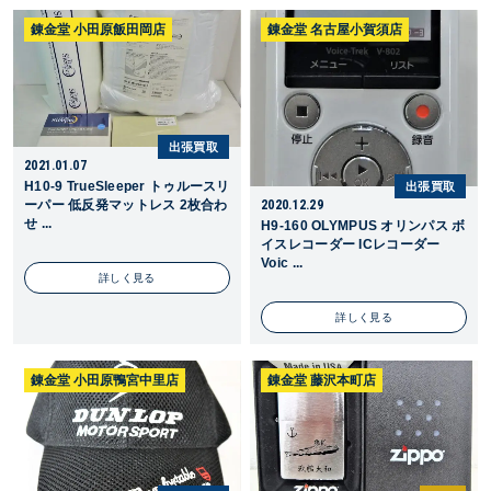
錬金堂 小田原飯田岡店
錬金堂 名古屋小賀須店
出張買取
2021.01.07
H10-9 TrueSleeper トゥルースリ
出張買取
ーパー 低反発マットレス 2枚合わ
2020.12.29
せ ...
H9-160 OLYMPUS オリンパス ボ
イスレコーダー ICレコーダー
Voic ...
詳しく見る
詳しく見る
錬金堂 小田原鴨宮中里店
錬金堂 藤沢本町店