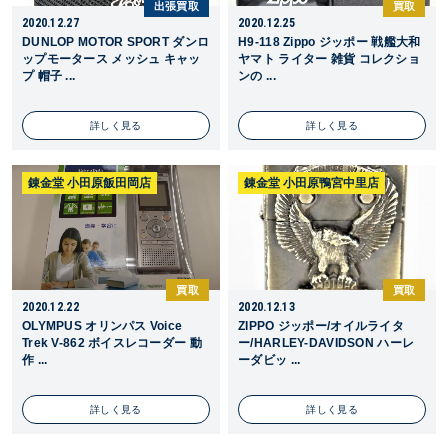
出張買取
買取
2020.12.27
2020.12.25
DUNLOP MOTOR SPORT ダンロ
H9-118 Zippo ジッポー 戦艦大和
ップモータース メッシュ キャッ
ヤマト ライター 雑貨 コレクショ
プ 帽子 ...
ンの ...
詳しく見る
詳しく見る
錬金堂 小田原飯田岡店
錬金堂 小田原鴨宮中里店
買取
買取
2020.12.22
2020.12.13
OLYMPUS オリンパス Voice
ZIPPO ジッポー/オイルライタ
Trek V-862 ボイスレコーダー 動
ー/HARLEY-DAVIDSON ハーレ
作 ...
ーダビッ ...
詳しく見る
詳しく見る