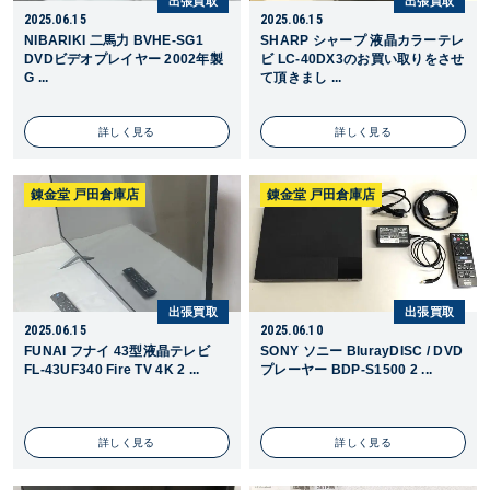
出張買取
出張買取
2025.06.15
2025.06.15
NIBARIKI 二馬力 BVHE-SG1
SHARP シャープ 液晶カラーテレ
DVDビデオプレイヤー 2002年製
ビ LC-40DX3のお買い取りをさせ
G ...
て頂きまし ...
詳しく見る
詳しく見る
錬金堂 戸田倉庫店
錬金堂 戸田倉庫店
出張買取
出張買取
2025.06.15
2025.06.10
FUNAI フナイ 43型液晶テレビ
SONY ソニー BlurayDISC / DVD
FL-43UF340 Fire TV 4K 2 ...
プレーヤー BDP-S1500 2 ...
詳しく見る
詳しく見る