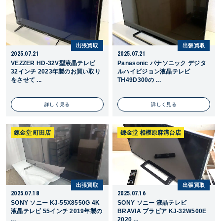
出張買取
出張買取
2025.07.21
2025.07.21
VEZZER HD-32V型液晶テレビ
Panasonic パナソニック デジタ
32インチ 2023年製のお買い取り
ルハイビジョン液晶テレビ
をさせて ...
TH49D300の ...
詳しく見る
詳しく見る
錬金堂 町田店
錬金堂 相模原麻溝台店
出張買取
出張買取
2025.07.18
2025.07.16
SONY ソニー KJ-55X8550G 4K
SONY ソニー 液晶テレビ
液晶テレビ 55インチ 2019年製の
BRAVIA ブラビア KJ-32W500E
...
2020 ...