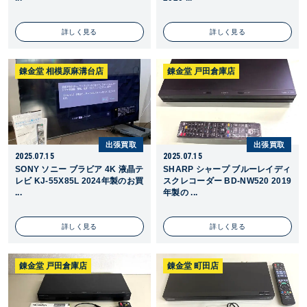
詳しく見る
詳しく見る
錬金堂 相模原麻溝台店
錬金堂 戸田倉庫店
出張買取
出張買取
2025.07.15
2025.07.15
SONY ソニー ブラビア 4K 液晶テ
SHARP シャープ ブルーレイディ
レビ KJ-55X85L 2024年製のお買
スクレコーダー BD-NW520 2019
...
年製の ...
詳しく見る
詳しく見る
錬金堂 戸田倉庫店
錬金堂 町田店