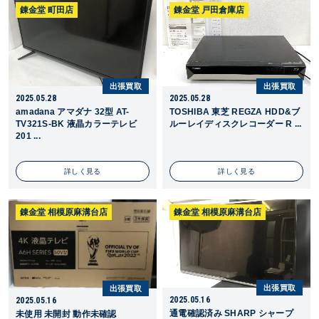
錬金堂 町田店
錬金堂 戸田倉庫店
出張買取
出張買取
2025.05.28
2025.05.28
amadana アマダナ 32型 AT-
TOSHIBA 東芝 REGZA HDD&ブ
TV321S-BK 液晶カラーテレビ
ルーレイディスクレコーダー R ...
201 ...
詳しく見る
詳しく見る
錬金堂 相模原麻溝台店
錬金堂 相模原麻溝台店
出張買取
出張買取
2025.05.16
2025.05.16
通電確認済み SHARP シャープ
未使用 未開封 動作未確認