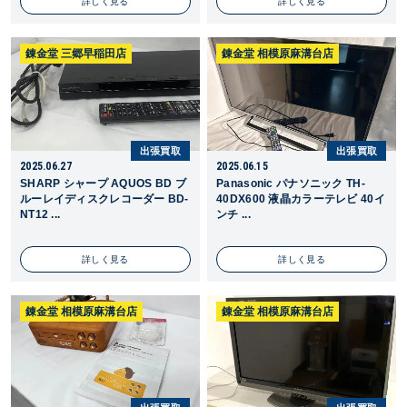
詳しく見る
詳しく見る
錬金堂 三郷早稲田店
錬金堂 相模原麻溝台店
出張買取
出張買取
2025.06.27
2025.06.15
SHARP シャープ AQUOS BD ブ
Panasonic パナソニック TH-
ルーレイディスクレコーダー BD-
40DX600 液晶カラーテレビ 40イ
NT12 ...
ンチ ...
詳しく見る
詳しく見る
錬金堂 相模原麻溝台店
錬金堂 相模原麻溝台店