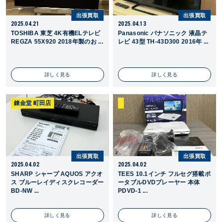
出張買取
出張買取
2025.04.21
2025.04.13
TOSHIBA 東芝 4K有機ELテレビ
Panasonic パナソニック 液晶テ
REGZA 55X920 2018年製のお ...
レビ 43型 TH-43D300 2016年 ...
詳しく見る
詳しく見る
錬金堂 町田店
出張買取
出張買取
2025.04.02
2025.04.02
SHARP シャープ AQUOS アクオ
TEES 10.1インチ フルセグ搭載ポ
ス ブルーレイディスクレコーダー
ータブルDVDプレーヤー 本体
BD-NW ...
PDVD-1 ...
詳しく見る
詳しく見る