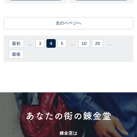
次のページへ
最初
...
3
4
5
...
10
20
...
最後
錬金堂は