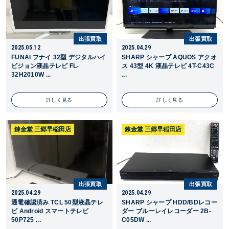
出張買取
出張買取
2025.05.12
2025.04.29
FUNAI フナイ 32型 デジタルハイ
SHARP シャープ AQUOS アクオ
ビジョン液晶テレビ FL-
ス 43型 4K 液晶テレビ 4T-C43C
32H2010W ...
...
詳しく見る
詳しく見る
錬金堂 三郷早稲田店
錬金堂 三郷早稲田店
出張買取
出張買取
2025.04.29
2025.04.29
通電確認済み TCL 50型液晶テレ
SHARP シャープ HDD/BDレコー
ビ Android スマートテレビ
ダー ブルーレイレコーダー 2B-
50P725 ...
C05DW ...