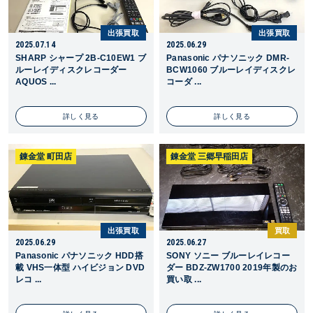
出張買取
出張買取
2025.07.14
2025.06.29
SHARP シャープ 2B-C10EW1 ブ
Panasonic パナソニック DMR-
ルーレイディスクレコーダー
BCW1060 ブルーレイディスクレ
AQUOS ...
コーダ ...
詳しく見る
詳しく見る
錬金堂 町田店
錬金堂 三郷早稲田店
出張買取
買取
2025.06.29
2025.06.27
Panasonic パナソニック HDD搭
SONY ソニー ブルーレイレコー
載 VHS一体型 ハイビジョン DVD
ダー BDZ-ZW1700 2019年製のお
レコ ...
買い取 ...