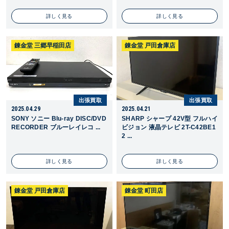
詳しく見る
詳しく見る
錬金堂 三郷早稲田店
錬金堂 戸田倉庫店
出張買取
出張買取
2025.04.29
2025.04.21
SONY ソニー Blu-ray DISC/DVD
SHARP シャープ 42V型 フルハイ
RECORDER ブルーレイレコ ...
ビジョン 液晶テレビ 2T-C42BE1
2 ...
詳しく見る
詳しく見る
錬金堂 戸田倉庫店
錬金堂 町田店