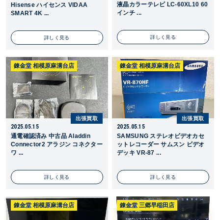
液晶カラーテレビ LC-60XL10 60
Hisense ハイセンス VIDAA
インチ ...
SMART 4K ...
詳しく見る
詳しく見る
錬金堂 相模原麻溝台店
錬金堂 相模原麻溝台店
出張買取
出張買取
2025.05.15
2025.05.15
通電確認済み 中古品 Aladdin
SAMSUNG ステレオビデオカセ
Connector2 アラジン コネクター
ットレコーダー サムスン ビデオ
ワ ...
デッキ VR-87 ...
詳しく見る
詳しく見る
錬金堂 相模原麻溝台店
錬金堂 三郷早稲田店