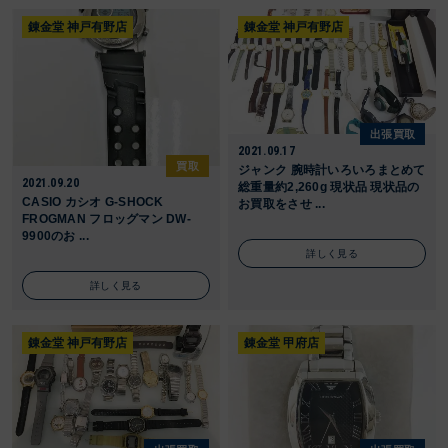
錬金堂 神戸有野店
錬金堂 神戸有野店
出張買取
2021.09.17
買取
ジャンク 腕時計いろいろまとめて
2021.09.20
総重量約2,260g 現状品 現状品の
CASIO カシオ G‐SHOCK
お買取をさせ ...
FROGMAN フロッグマン DW-
9900のお ...
詳しく見る
詳しく見る
錬金堂 神戸有野店
錬金堂 甲府店