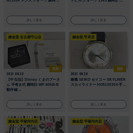
N11039 メンズ クォーツ 腕時 ...
デビル クォーツ 1365 腕時計 ...
詳しく見る
詳しく見る
錬金堂 名古屋守山店
錬金堂 甲府店
買取
買取
2021.08.22
2021.08.20
【中古品】Disney くまのプーさ
稼働 SEIKO セイコー SKYLINER
ん 手巻き式 腕時計 WP-806B-B
スカイライナー HO5150304 手 ...
動作確 ...
詳しく見る
詳しく見る
錬金堂 平塚河内店
錬金堂 平塚河内店