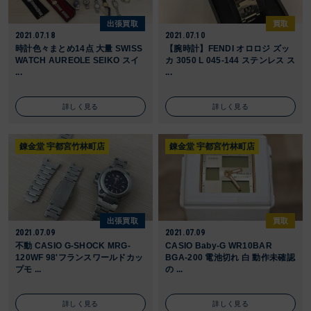
出張買取
買取
2021.07.18
2021.07.10
時計色々まとめ14点 大量 SWISS
【腕時計】FENDI オロロジ ズッ
WATCH AUREOLE SEIKO スイ
カ 3050 L 045-144 ステンレス ス
...
...
詳しく見る
詳しく見る
錬金堂 宇都宮竹林町店
錬金堂 宇都宮竹林町店
出張買取
買取
2021.07.09
2021.07.09
不動 CASIO G-SHOCK MRG-
CASIO Baby-G WR10BAR
120WF 98'フランスワールドカッ
BGA-200 電池切れ 白 動作未確認
プモ ...
の ...
詳しく見る
詳しく見る