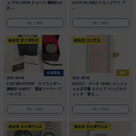
ェ 7741-5050 クォーツ 腕時計の
4343*JA GIEZ クロノグラフ ブ
お ...
...
詳しく見る
詳しく見る
錬金堂 富士津田店
錬金堂 川口芝店
出張買取
買取
2021.09.06
2021.09.05
LAD WEATHER ラドウェザー
GUCCI グッチ 1500L ピンクシ
腕時計 lad017 電波ソーラー ワ
ェル文字盤 スクエア バングルウ
ールドタ ...
ォッチ 替え ...
詳しく見る
詳しく見る
錬金堂 名古屋守山店
錬金堂 名古屋守山店