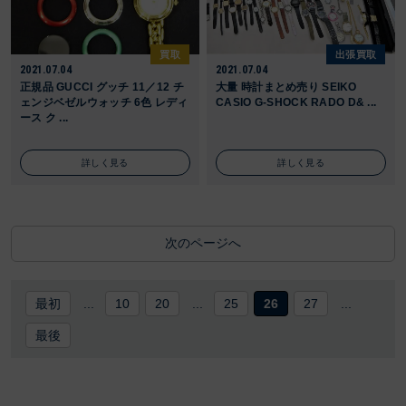
買取
出張買取
2021.07.04
2021.07.04
正規品 GUCCI グッチ 11／12 チ
大量 時計まとめ売り SEIKO
ェンジベゼルウォッチ 6色 レディ
CASIO G-SHOCK RADO D& ...
ース ク ...
詳しく見る
詳しく見る
次のページへ
最初
...
10
20
...
25
26
27
...
最後