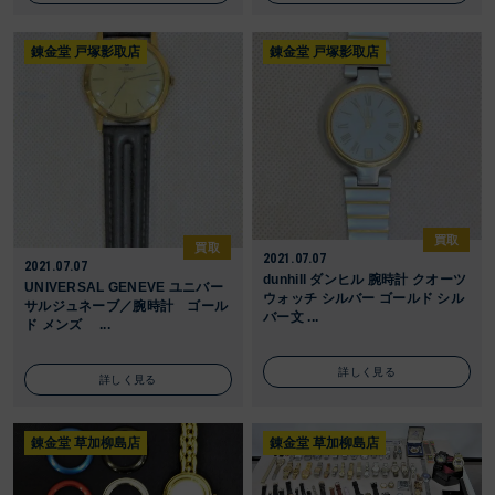
錬金堂 戸塚影取店
錬金堂 戸塚影取店
買取
買取
2021.07.07
2021.07.07
dunhill ダンヒル 腕時計 クオーツ
UNIVERSAL GENEVE ユニバー
ウォッチ シルバー ゴールド シル
サルジュネーブ／腕時計 ゴール
バー文 ...
ド メンズ ...
詳しく見る
詳しく見る
錬金堂 草加柳島店
錬金堂 草加柳島店