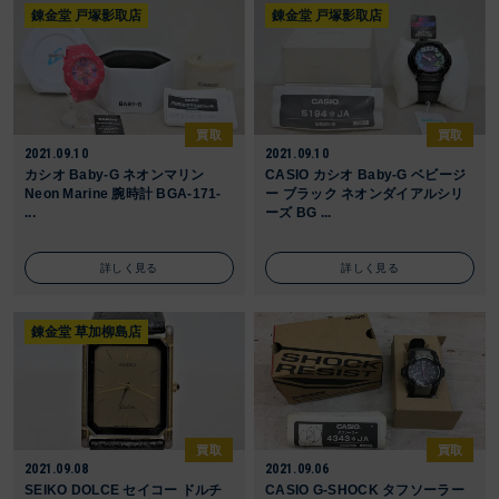
錬金堂 戸塚影取店
錬金堂 戸塚影取店
買取
買取
2021.09.10
2021.09.10
カシオ Baby-G ネオンマリン
CASIO カシオ Baby-G ベビージ
Neon Marine 腕時計 BGA-171-
ー ブラック ネオンダイアルシリ
...
ーズ BG ...
詳しく見る
詳しく見る
錬金堂 草加柳島店
買取
買取
2021.09.08
2021.09.06
SEIKO DOLCE セイコー ドルチ
CASIO G-SHOCK タフソーラー