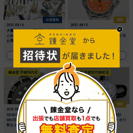
出張買取
買取
2021.08.14
2021.08.13
大量!! ジャンク 腕時計いろいろま
SEIKO/セイコー SCUBA/スキ
とめて 総重量約2,100g 現状品の
ューバー 200 AGS オレンジ文
お買取をさ ...
字盤のお買 ...
詳しく見る
詳しく見る
錬金堂 平塚河内店
錬金堂 宇都宮竹林町店
出張買取
買取
2021.08.11
2021.07.26
SEIKO AUTOMATIC
CITIZEN（シチズン）懐中時計
WATER10BAR RESISTのお買
CRYSTRON シルバーカラー ホワ
取をさせてい ...
イト文字盤 ...