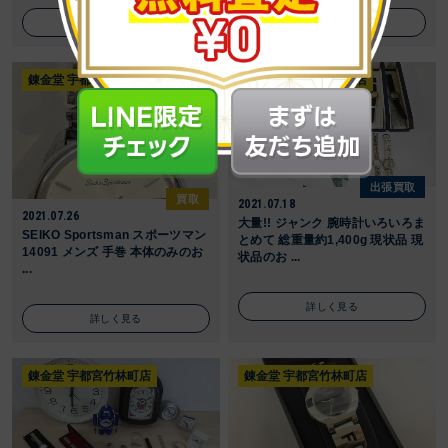
詳しく見る
詳しく見る
錬金堂 宇都宮竹林町店
錬金堂 宇都宮竹林町店
出張買取
買取
2021.07.18
2021.07.26
大量!! ジャンク 腕時計いろいろま
SEIKO Sportsman スポーツマン
とめて 総重量約1,400g 現状品 現
14091 メンズ 手巻 本体のみのお
状品のお ...
...
詳しく見る
詳しく見る
錬金堂 宇都宮竹林町店
錬金堂 宇都宮竹林町店