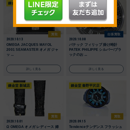
錬金堂 伊勢原白根店
錬金堂 大井松田インター店
買取
出張買取
2020.10.13
2020.10.08
OMEGA JACQUES MAYOL
パテック フィリップ 掛け時計
2001 SEAMASTER オメガ ジャ
PATEK PHILIPPE シルバー/ブラ
ッ ...
ックのお ...
詳しく見る
詳しく見る
錬金堂 新城店
錬金堂 秦野平沢店
買取
買取
2020.10.01
2020.09.15
Ω OMEGA オメガ レディース 婦
Tendenceテンデンス フラッシュ