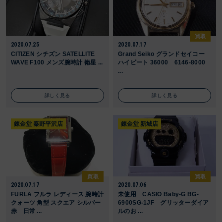
買取
2020.07.25
2020.07.17
CITIZEN シチズン SATELLITE
Grand Seiko グランドセイコー
WAVE F100 メンズ腕時計 衛星 ...
ハイビート 36000 6146-8000
...
詳しく見る
詳しく見る
錬金堂 秦野平沢店
錬金堂 新城店
買取
買取
2020.07.17
2020.07.06
FURLA フルラ レディース 腕時計
未使用 CASIO Baby-G BG-
クォーツ 角型 スクエア シルバー
6900SG-1JF グリッターダイア
赤 日常 ...
ルのお ...