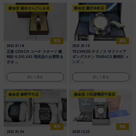
錬金堂 越谷せんげん台店
錬金堂 藤沢本町店
買取
買取
2021.01.18
2021.01.15
正規 COACH コーチ クオーツ 腕
TECHNOS テクノス サファイア
時計 6.391.643 現状品のお買取を
ダングステン T9084CS 腕時計 メ
させ ...
ンズ ...
詳しく見る
詳しく見る
錬金堂 秦野平沢店
錬金堂 小田原鴨宮中里店
買取
買取
2021.01.06
2020.12.25