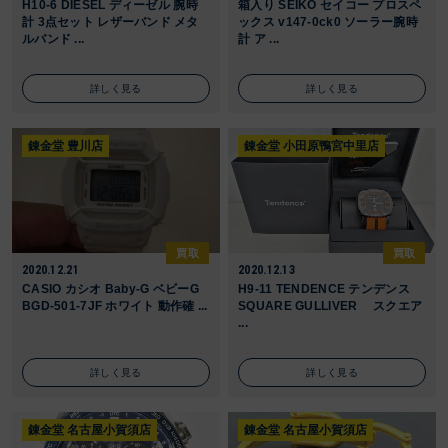
H10-6 DIESEL ディーゼル 腕時
箱入り SEIKO セイコー プロスペ
計 3点セット レザーバンド メタ
ックス v147-0ck0 ソーラー腕時
ルバンド ...
計 ア ...
詳しく見る
詳しく見る
錬金堂 豊川店
錬金堂 小田原鴨宮中里店
買取
買取
2020.12.21
2020.12.13
CASIO カシオ Baby-G ベビーG
H9-11 TENDENCE テンデンス
BGD-501-7JF ホワイト 動作確 ...
SQUARE GULLIVER スクエア
...
詳しく見る
詳しく見る
錬金堂 名古屋小賀須店
錬金堂 名古屋小賀須店