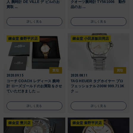
人 腕時計 DE VILLE デ ビルのお
クオーツ腕時計 TY561006 動作
買取 ...
品のお ...
詳しく見る
詳しく見る
錬金堂 秦野平沢店
錬金堂 小田原飯田岡店
買取
買取
2020.09.15
2020.08.11
コーチ COACH レディース 腕時
TAG HEUER タグホイヤー プロ
計 ローズゴールドのお買取をさせ
フェッショナル 200M 999.713K
ていただきました ...
ク ...
詳しく見る
詳しく見る
錬金堂 豊川店
錬金堂 秦野平沢店