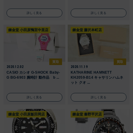
詳しく見る
詳しく見る
錬金堂 小田原鴨宮中里店
錬金堂 藤沢本町店
買取
買取
2020.12.02
2020.11.19
CASIO カシオ G-SHOCK Baby-
KATHARINE HAMNETT
G BG-6903 腕時計 動作品 b ...
KH2059-B14 キャサリンハムネ
ット クオ ...
詳しく見る
詳しく見る
錬金堂 小田原飯田岡店
錬金堂 秦野平沢店