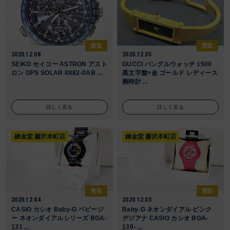
買取
買取
2020.12.08
2020.12.05
SEIKO セイコー ASTRON アスト
GUCCI バングルウォッチ 1500
ロン GPS SOLAR 8X82-0AB ...
黒文字盤×金 ゴールド レディース
腕時計 ...
詳しく見る
詳しく見る
錬金堂 藤沢本町店
錬金堂 藤沢本町店
買取
買取
2020.12.04
2020.12.03
CASIO カシオ Baby-G ベビージ
Baby-G ネオンダイアル ピンク
ー ネオンダイアルシリーズ BGA-
デジアナ CASIO カシオ BGA-
131 ...
130- ...