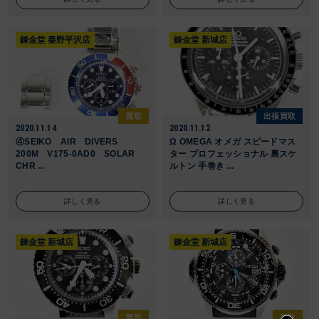
錬金堂 秦野平沢店
錬金堂 新城店
買取
出張買取
2020.11.14
2020.11.12
④SEIKO AIR DIVERS
Ω OMEGA オメガ スピードマス
200M V175-0AD0 SOLAR
ター プロフェッショナル 裏スケ
CHR ...
ルトン 手巻き ...
詳しく見る
詳しく見る
錬金堂 新城店
錬金堂 新城店
買取
買取