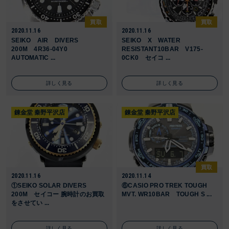
買取
買取
2020.11.16
2020.11.16
SEIKO AIR DIVERS
SEIKO X WATER
200M 4R36-04Y0
RESISTANT10BAR V175-
AUTOMATIC ...
0CK0 セイコ ...
詳しく見る
詳しく見る
錬金堂 秦野平沢店
錬金堂 秦野平沢店
買取
2020.11.16
2020.11.14
①SEIKO SOLAR DIVERS
⑥CASIO PRO TREK TOUGH
200M セイコー 腕時計のお買取
MVT. WR10BAR TOUGH S ...
をさせてい ...
詳しく見る
詳しく見る