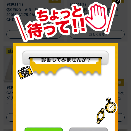
2020.11.12
2020.11.12
②SEIKO AIR DIVERS
メンズ男性 シチズン CITIZEN
200M V175-0AD0 SOLAR
AIR DIVER'S 200M eco-dr ...
CHR ...
詳しく見る
詳しく見る
錬金堂 伊勢原白根店
錬金堂 伊勢原白根店
買取
買取
2020.10.16
2020.10.15
CASIO Baby-G BG-6900SG-8JF
OMEGA De Ville オメガ デビルの
グリッターダイアル カシオ ベ
お買取をさせていただきました。
...
詳しく見る
詳しく見る