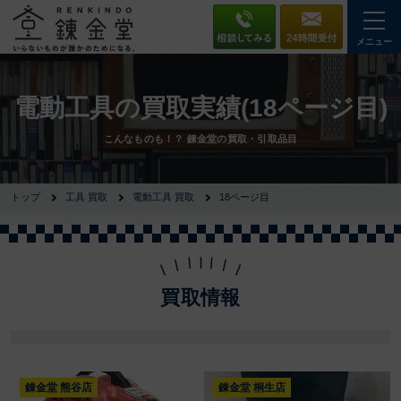
メニュー
電動工具の買取実績(18ページ目)
こんなものも！？ 錬金堂の買取・引取品目
トップ
工具 買取
電動工具 買取
18ページ目
買取情報
錬金堂 熊谷店
錬金堂 桐生店