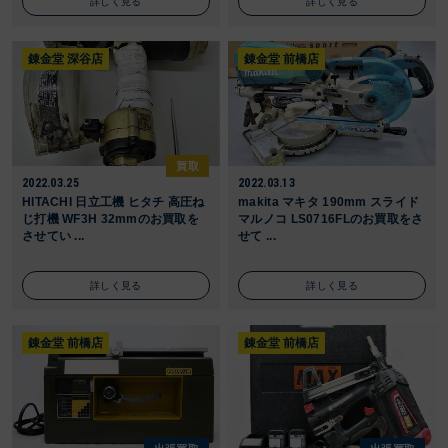
詳しく見る
詳しく見る
錬金堂 深谷店
錬金堂 前橋店
買取
2022.03.25
2022.03.13
HITACHI 日立工機 ヒタチ 高圧ね
makita マキタ 190mm スライド
じ打機 WF3H 32mmのお買取を
マルノコ LS0716FLのお買取をさ
させてい ...
せて ...
詳しく見る
詳しく見る
錬金堂 前橋店
錬金堂 前橋店