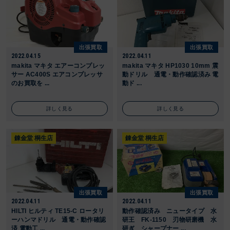
出張買取
出張買取
2022.04.15
2022.04.11
makita マキタ エアーコンプレッ
makita マキタ HP1030 10mm 震
サー AC400S エアコンプレッサ
動ドリル 通電・動作確認済み 電
のお買取を ...
動ド ...
詳しく見る
詳しく見る
錬金堂 桐生店
錬金堂 桐生店
出張買取
出張買取
2022.04.11
2022.04.11
HILTI ヒルティ TE15-C ロータリ
動作確認済み ニュータイプ 水
ーハンマドリル 通電・動作確認
研王 FK-1150 刃物研磨機 水
済 電動工 ...
研ぎ シャープナー ...