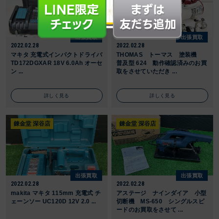
出張買取
出張買取
2022.02.28
2022.02.28
マキタ 充電式インパクトドライバ
THOMAS トーマス 塗装機
TD172DGXAR 18V 6.0Ah オーセ
普及型 624 動作確認済みのお買
ン ...
取をさせていただき ...
詳しく見る
詳しく見る
錬金堂 深谷店
錬金堂 深谷店
出張買取
出張買取
2022.02.28
2022.02.28
makita マキタ 115mm 充電式 チ
アステージ ナインダイア 小型
ェーンソー UC120D 12V 2.0 ...
切断機 MS-650 シングルスピ
ードのお買取をさせて ...