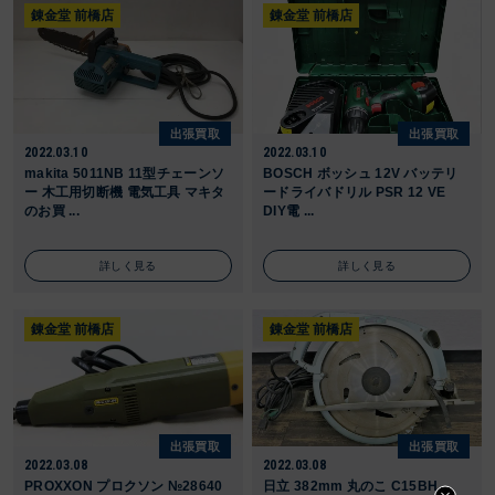
錬金堂 前橋店
錬金堂 前橋店
出張買取
出張買取
2022.03.10
2022.03.10
makita 5011NB 11型チェーンソ
BOSCH ボッシュ 12V バッテリ
ー 木工用切断機 電気工具 マキタ
ードライバドリル PSR 12 VE
のお買 ...
DIY電 ...
詳しく見る
詳しく見る
錬金堂 前橋店
錬金堂 前橋店
出張買取
出張買取
2022.03.08
2022.03.08
PROXXON プロクソン №28640
日立 382mm 丸のこ C15BH