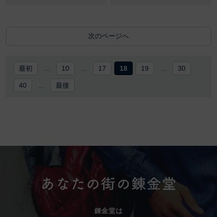
次のページへ
最初
...
10
...
17
18
19
...
30
40
...
最後
錬金堂は