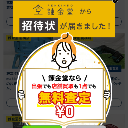
電動彫刻機 キソパワーツールのお
100V 木工用 超硬 マルノコ 鋸
買取をさせ ...
HITA ...
詳しく見る
詳しく見る
錬金堂 前橋店
錬金堂 前橋店
出張買取
出張買取
2022.03.07
2022.03.07
makita マキタ 仕上釘打 AF502N
makita マキタ JR104D 充電式レ
のお買い取りをさせて頂きまし
シプロソー 10.8V 本体＋バッテ
た。
リ ...
詳しく見る
詳しく見る
錬金堂 深谷店
錬金堂 深谷店