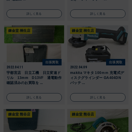
詳しく見る
詳しく見る
錬金堂 桐生店
錬金堂 桐生店
出張買取
出張買取
2022.04.11
2022.04.09
宇都宮店 日立工機 日立変速ド
makita マキタ 100ｍｍ 充電式デ
リル 13mm D13VF 通電動作
ィスクグラインダー GA404DN
確認済みのお買取を ...
バッテ ...
詳しく見る
詳しく見る
錬金堂 熊谷店
錬金堂 熊谷店