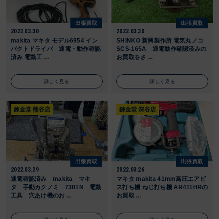
出張買取
出張買取
2022.03.30
2022.03.30
makita マキタ モデル6954 イン
SHINKO 新興製作所 電気丸ノコ
パクトドライバ 通電・動作確認
SCS-165A 通電動作確認済みの
済み 電動工 ...
お買取をさ ...
詳しく見る
詳しく見る
錬金堂 熊谷店
錬金堂 深谷店
出張買取
出張買取
2022.03.29
2022.03.26
通電確認済み makita マキ
マキタ makita 41mm高圧エアビ
タ 手動カクノミ 7301N 電動
ス打ち機 ねじ打ち機 AR411HRの
工具 穴あけ機のお ...
お買取 ...