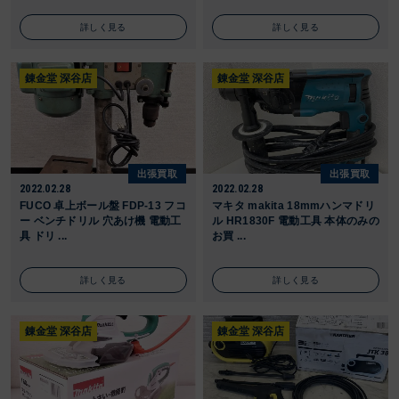
詳しく見る
詳しく見る
錬金堂 深谷店
錬金堂 深谷店
出張買取
出張買取
2022.02.28
2022.02.28
FUCO 卓上ボール盤 FDP-13 フコ
マキタ makita 18mmハンマドリ
ー ベンチドリル 穴あけ機 電動工
ル HR1830F 電動工具 本体のみの
具 ドリ ...
お買 ...
詳しく見る
詳しく見る
錬金堂 深谷店
錬金堂 深谷店