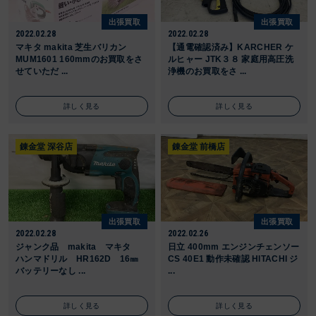
出張買取
出張買取
2022.02.28
2022.02.28
マキタ makita 芝生バリカン
【通電確認済み】KARCHER ケ
MUM1601 160mmのお買取をさ
ルヒャー JTK３８ 家庭用高圧洗
せていただ ...
浄機のお買取をさ ...
詳しく見る
詳しく見る
錬金堂 深谷店
錬金堂 前橋店
出張買取
出張買取
2022.02.28
2022.02.26
ジャンク品 makita マキタ
日立 400mm エンジンチェンソー
ハンマドリル HR162D 16㎜
CS 40E1 動作未確認 HITACHI ジ
バッテリーなし ...
...
詳しく見る
詳しく見る