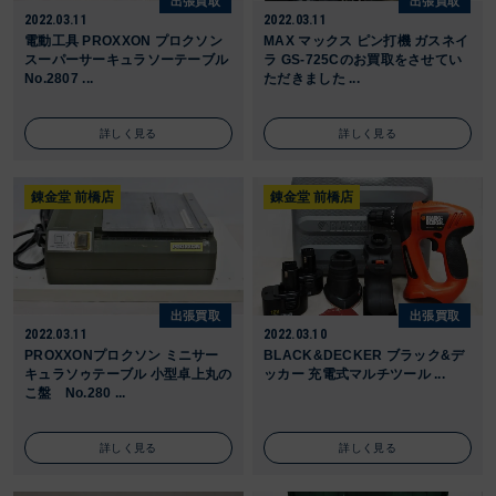
出張買取
出張買取
2022.03.11
2022.03.11
電動工具 PROXXON プロクソン
MAX マックス ピン打機 ガスネイ
スーパーサーキュラソーテーブル
ラ GS-725Cのお買取をさせてい
No.2807 ...
ただきました ...
詳しく見る
詳しく見る
錬金堂 前橋店
錬金堂 前橋店
出張買取
出張買取
2022.03.11
2022.03.10
PROXXONプロクソン ミニサー
BLACK&DECKER ブラック&デ
キュラソゥテーブル 小型卓上丸の
ッカー 充電式マルチツール ...
こ盤 No.280 ...
詳しく見る
詳しく見る