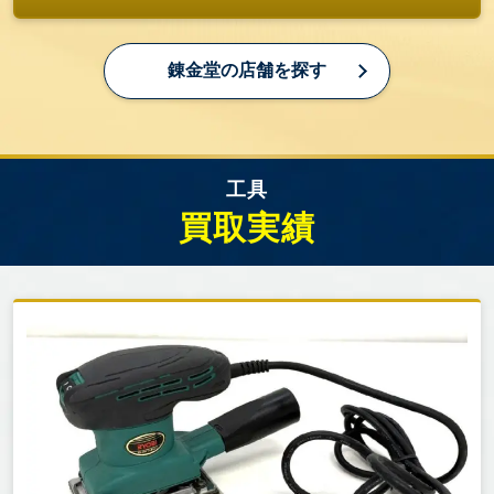
買取ポイント：未使用品であれば高価買取が期待で
きます。使用品でも状態が良好であれば需要があり
ます。
錬金堂の店舗を探す
3.2. ベルトサンダー BE-3210
無段変速機能を備え、材質に応じたベルト速度の調
整が可能です。広いベルト幅により効率的な研削作
工具
業が行えます。
買取実績
買取ポイント：未使用品であれば高価買取が期待で
きます。使用品でも状態が良好であれば需要があり
ます。
4. パナソニック（Panasonic）
日本の総合家電メーカーで、電動工具分野でも高い
技術力を持っています。
4.1. インパクトドライバー EZ7521LA2S