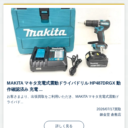
MAKITA マキタ充電式震動ドライバドリル HP487DRGX 動
作確認済み 充電 ...
お客さまより、出張買取をご利用いただき、MAKITA マキタ充電式震動ド
ライバド...
2026/07/17買取
錬金堂 倉敷店
詳しく見る