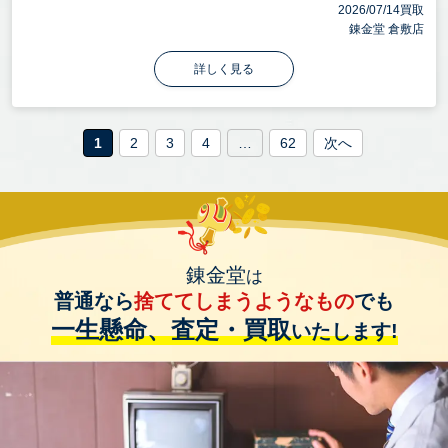
2026/07/14買取
錬金堂 倉敷店
詳しく見る
1
2
3
4
…
62
次へ
錬金堂
は
普通なら
捨ててしまうようなもの
でも
一生懸命、査定・買取
いたします!