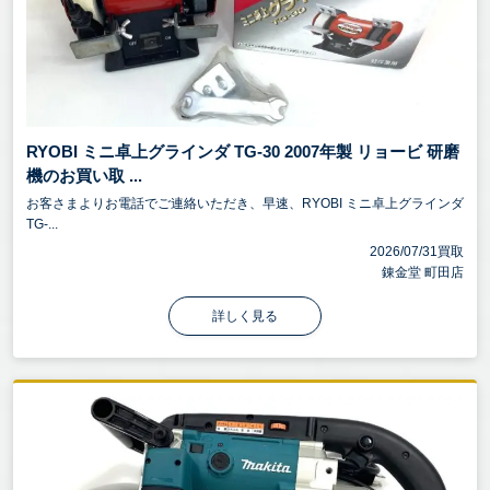
壊れていても、古くても、放置していても、欠損・
欠品していても大丈夫！
まずは無料出張査定をご利用ください。プロの査定
員がご自宅までお伺いし、一点一点丁寧に査定いた
RYOBI ミニ卓上グラインダ TG-30 2007年製 リョービ 研磨
します。
機のお買い取 ...
他社で断られたお品物でも、当店なら思わぬ価格が
お客さまよりお電話でご連絡いただき、早速、RYOBI ミニ卓上グラインダ
TG-...
つくことも！
2026/07/31買取
お値段がつかない場合でも、可能な限り引き取りさ
錬金堂 町田店
せていただきます。
詳しく見る
お申込みはお電話一本！お気軽に錬金堂へご相談く
ださい！