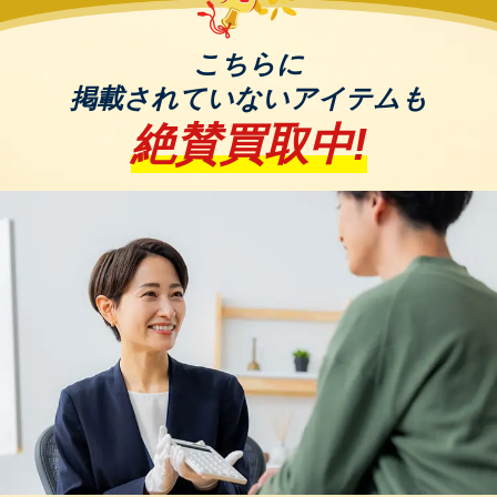
2. ハイコーキ（HiKOKI）
こちらに
旧日立工機として知られ、高性能な電動工具を提供
掲載されていないアイテムも
しています。プロフェッショナル向けの製品が多
絶賛買取中!
く、信頼性があります。
2.1. 36V 充電式セーバーソー CR36DA
マルチボルトシリーズの一つで、業界トップクラス
の切断スピードを誇ります。速度は4段階に調整可能
で、低振動設計により扱いやすさが向上していま
す。
買取ポイント：未使用品であれば高価買取が期待で
きます。使用品でも状態が良好であれば需要があり
ます。
2.2. 電気ディスクグラインダー XP2000