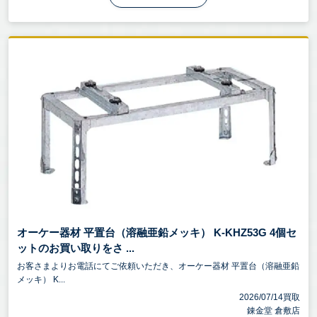
オーケー器材 平置台（溶融亜鉛メッキ） K-KHZ53G 4個セ
ットのお買い取りをさ ...
お客さまよりお電話にてご依頼いただき、オーケー器材 平置台（溶融亜鉛
メッキ） K...
2026/07/14買取
錬金堂 倉敷店