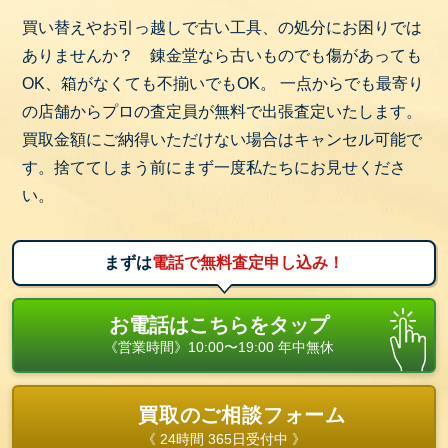
細径ボディで持ちやすく、安全性の高い二重絶縁構
買い替えやお引っ越しで古い工具、の処分にお困りでは
造を採用しています。アルミボディにより高い強度
ありませんか？ 錬金堂なら古いものでも傷があっても
を持ち、多用途に使用可能です。
OK、箱がなくても不揃いでもOK。 一点からでも最寄り
の店舗からプロの査定員が無料で出張査定いたします。
買取ポイント：未使用品であれば高価買取が期待で
買取金額にご納得いただけない場合はキャンセル可能で
きます。使用品でも状態が良好であれば需要があり
す。捨ててしまう前にまず一度私たちにお見せくださ
ます。
い。
3. ボッシュ（BOSCH）
ドイツの大手電動工具メーカーで、革新的な技術と
まずは
電話で無料査定申し込み！
高品質な製品で知られています。
3.1. 電気のこぎり PFZ500E
お電話はこちらをタップ
《営業時間》10:00〜19:00 年中無休
500Wのハイパワーモーターを搭載し、木材から金属
まで幅広く切断可能です。低振動設計で安定した作
業が行えます。
買取のご相談フォーム
《 24時間 365日受付中 》