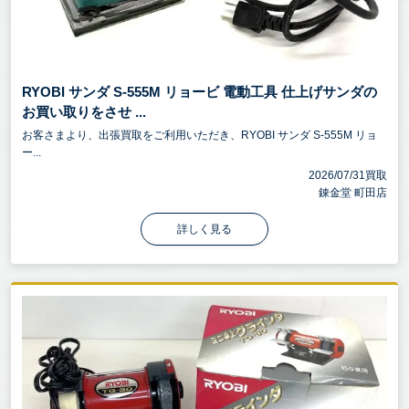
スティックタイプの小型・軽量インパクトドライバ
ーで、狭い作業環境でも扱いやすいデザインが特徴
です。
RYOBI サンダ S-555M リョービ 電動工具 仕上げサンダの
買取電動工具の高価買取ポイントは、**年式・状態・
お買い取りをさせ ...
付属品・市場需要**です。最新モデルで傷や汚れが少
お客さまより、出張買取をご利用いただき、RYOBI サンダ S-555M リョ
ー...
なく、バッテリーや充電器などの付属品が揃ってい
2026/07/31買取
ると高評価。特に**3月～11月（建設業界の繁忙期）
錬金堂 町田店
**は需要が高まり、高価買取が期待できます。また、
詳しく見る
**12月～2月のDIY需要**も一部の工具では買取価格が
上がる傾向があります。ポイント：未使用品であれ
ば高価買取が期待できます。使用品でも状態が良好
であれば需要があります。
錬金堂は家具、家電、ブランド品、洋服、スポーツ
用品、アウトドア用品、楽器、小物、雑貨など、ど
んなジャンルでもOK！